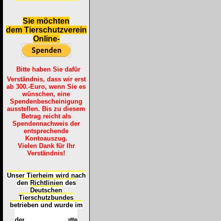
S
ie möchten
dem Tierschutzverein
Online-
Bitte haben Sie dafür
Verständnis, dass wir erst
ab 300.-Euro, wenn Sie es
wünschen, eine
Spendenbescheinigung
ausstellen. Bis zu diesem
Betrag reicht als
Spendennachweis der
entsprechende
Kontoauszug.
Vielen Dank für Ihr
Verständnis!
Unser Tierheim wird nach
den Richtlinien des
Deutschen
Tierschutzbundes
betrieben und wurde im
Okt
ober 2016
mit
d
er
Tierheimplakette