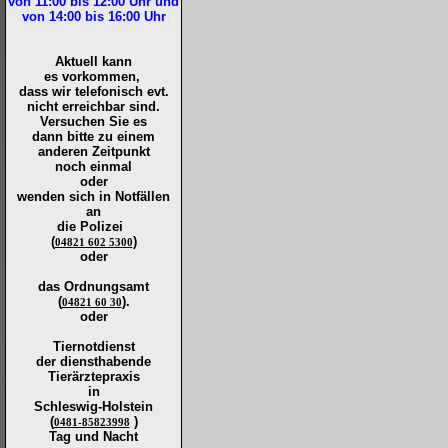
von 11:00 bis 12:00
Uhr und
von 14:00 bis 16:00
Uhr
Aktuell kann
es vorkommen,
dass wir telefonisch evt.
nicht erreichbar sind.
Versuchen Sie es
dann bitte zu
einem
anderen Zeitpunkt
noch einmal
oder
wenden sich in Notfällen
an
die
Polizei
(
)
04821 602 5300
oder
das Ordnungsamt
(
).
04821 60 30
oder
Tiernotdienst
der
diensthabende
Tierärztepraxis
in
Schleswig-Holstein
(
)
0481-85823998
Tag und Nacht