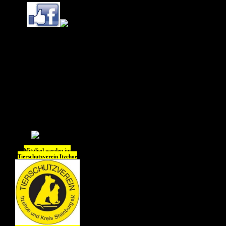
Ihr könnt uns (Tierheim
Itzehoe) jetzt auch
auf
Instagram
folgen !!
Wir freuen uns auf Euch
😊😊😊😊
Mitglied werden im
Tierschutzverein
Itzehoe