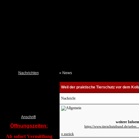
Nachrichten
» News
Neues aus dem Tierheim
Weil der praktische Tierschutz vor dem Kol
Termine
Kalender TSchV IZ
Nachricht
Pressemeldungen DTSchB
Tierklau & Kleidersammlung?
Anschrift
weitere Inform
Öffnungszeiten:
https://www.tierschutzbund.de/ueber.
«
zurück
Ab sofort Vermittlung