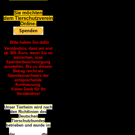
S
ie möchten
dem Tierschutzverein
Online-
Bitte haben Sie dafür
Verständnis, dass wir erst
ab 300.-Euro, wenn Sie es
wünschen, eine
Spendenbescheinigung
ausstellen. Bis zu diesem
Betrag reicht als
Spendennachweis der
entsprechende
Kontoauszug.
Vielen Dank für Ihr
Verständnis!
Unser Tierheim wird nach
den Richtlinien des
Deutschen
Tierschutzbundes
betrieben und wurde im
Okt
ober 2016
mit
d
er
Tierheimplakette