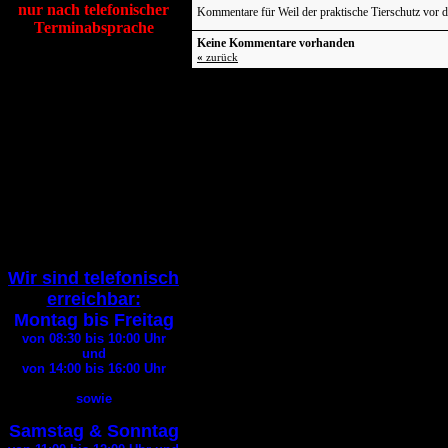
nur nach telefonischer
Kommentare für Weil der praktische Tierschutz vor 
Terminabsprache
Keine Kommentare vorhanden
«
zurück
Tierheim Itzehoe
Hafenstraße 19
25524 Itzehoe
Tel
:
04821 94200
Fax
:
04821 94290
E-Mail:
info@tierheim-itzehoe.de
( Bitte geben Sie bei jedem
E-Mail
Kontakt Ihre
Telefonnummer an
)
Wir sind telefonisch
erreichbar:
Montag bis Freitag
von 08:30 bis 10:00
Uhr
und
von 14:00 bis 16:00
Uhr
sowie
Samstag & Sonntag