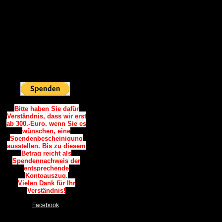
Vielen Dank.
Spendenkonto:
Sparkasse Westholstein
IBAN:
DE06 2225 0020 0090 0787
34
BIC: NOLADE21WHO
Sie möchten
Online Spenden:
Bitte haben Sie dafür
Verständnis, dass wir erst
ab 300.-Euro, wenn Sie es
wünschen, eine
Spendenbescheinigung
ausstellen. Bis zu diesem
Betrag reicht als
Spendennachweis der
entsprechende
Kontoauszug.
Vielen Dank für Ihr
Verständnis!
Facebook