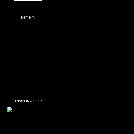
Tierheim
NOTFALL
Über uns
Das Team
Ehrenamt
Spender
Spendendosen / Boxen
Wunschbrunnen
Unser Tierheim
Bilder Gallery
Links
Sponsoring
Impressum und Datenschutz
Tierschutzvereine