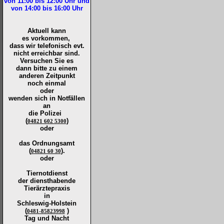
von 11:00 bis 12:00
Uhr und
von 14:00 bis 16:00
Uhr
Aktuell kann
es vorkommen,
dass wir telefonisch evt.
nicht erreichbar sind.
Versuchen Sie es
dann bitte zu
einem
anderen Zeitpunkt
noch einmal
oder
wenden sich in Notfällen
an
die
Polizei
(
)
04821 602 5300
oder
das Ordnungsamt
(
).
04821 60 30
oder
Tiernotdienst
der
diensthabende
Tierärztepraxis
in
Schleswig-Holstein
(
)
0481-85823998
Tag und Nacht