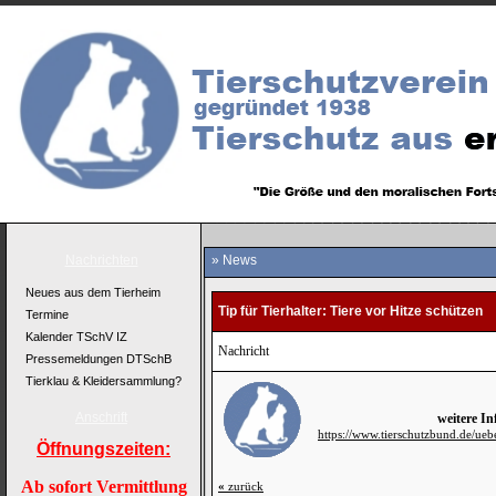
Nachrichten
» News
Neues aus dem Tierheim
Tip für Tierhalter: Tiere vor Hitze schützen
Termine
Kalender TSchV IZ
Nachricht
Pressemeldungen DTSchB
Tierklau & Kleidersammlung?
Anschrift
weitere I
https://www.tierschutzbund.de/ue
Öffnungszeiten:
Ab sofort Vermittlung
«
zurück