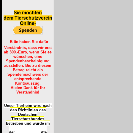
S
ie möchten
dem Tierschutzverein
Online-
Bitte haben Sie dafür
Verständnis, dass wir erst
ab 300.-Euro, wenn Sie es
wünschen, eine
Spendenbescheinigung
ausstellen. Bis zu diesem
Betrag reicht als
Spendennachweis der
entsprechende
Kontoauszug.
Vielen Dank für Ihr
Verständnis!
Unser Tierheim wird nach
den Richtlinien des
Deutschen
Tierschutzbundes
betrieben und wurde im
Okt
ober 2016
mit
d
er
Tierheimplakette