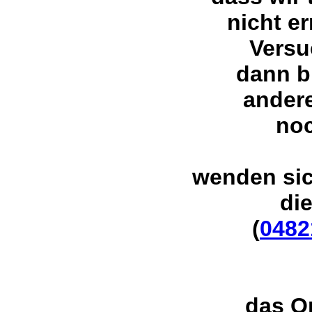
nicht er
Versu
dann b
ander
noc
wenden sic
di
(
0482
das O