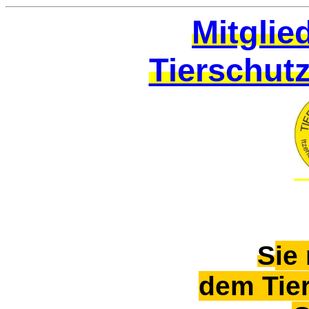
Mitglie
Tierschut
S
ie
dem Tie