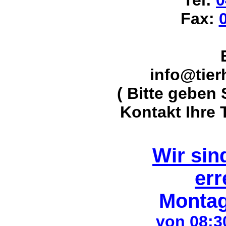
Tel
:
0
Fax
:
info@tier
( Bitte geben 
Kontakt Ihre
Wir sin
err
Montag
von 08:3