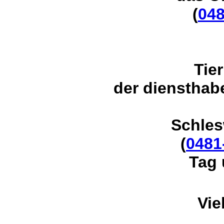
(
048
Tie
der
diensthabe
Schles
(
0481
Tag 
Vie