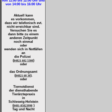
von 11:00 bis 12:00
Uhr und
von 14:00 bis 16:00
Uhr
Aktuell kann
es vorkommen,
dass wir telefonisch evt.
nicht erreichbar sind.
Versuchen Sie es
dann bitte zu
einem
anderen Zeitpunkt
noch einmal
oder
wenden sich in Notfällen
an
die
Polizei
(
)
04821 602 5300
oder
das Ordnungsamt
(
).
04821 60 30
oder
Tiernotdienst
der
diensthabende
Tierärztepraxis
in
Schleswig-Holstein
(
)
0481-85823998
Tag und Nacht