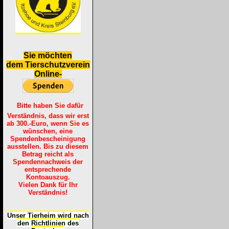
S
ie möchten
dem Tierschutzverein
Online-
Bitte haben Sie dafür
Verständnis, dass wir erst
ab 300.-Euro, wenn Sie es
wünschen, eine
Spendenbescheinigung
ausstellen. Bis zu diesem
Betrag reicht als
Spendennachweis der
entsprechende
Kontoauszug.
Vielen Dank für Ihr
Verständnis!
Unser Tierheim wird nach
den Richtlinien des