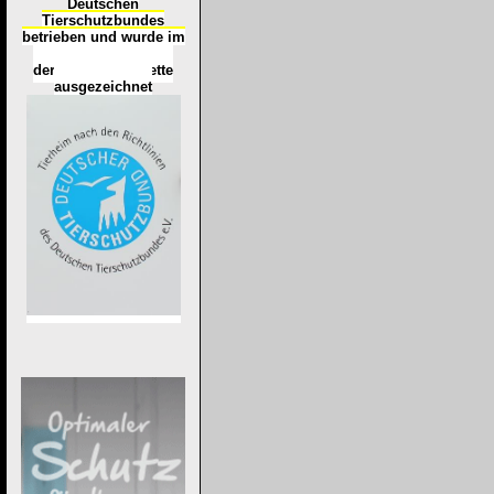
Deutschen
Tierschutzbundes
betrieben und wurde im
Okt
ober 2016
mit
d
er
Tierheimplakette
ausgezeichnet