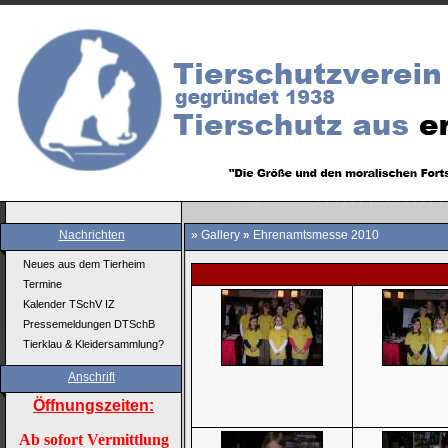
Nachrichten
»
Gallery
»
Ehrenamtsmesse 2010
Neues aus dem Tierheim
Termine
Kalender TSchV IZ
Pressemeldungen DTSchB
Tierklau & Kleidersammlung?
Anschrift
Öffnungszeiten:
Ab sofort Vermittlung