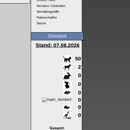
Unsere Tiere
Vermisst / Gefunden
Vermittlungshilfe
Patenschaften
Sterne
Tierbestand
Stand: 07
.08.2026
50
2
0
0
0
0
0
0
Gesamt: