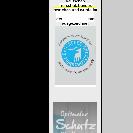
Deutschen
Tierschutzbundes
betrieben und wurde im
Okt
ober 2016
mit
d
er
Tierheimplakette
ausgezeichnet