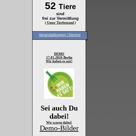
52
Tiere
sind
frei zur Vermittlung
( Unser Tierbestand )
Veranstaltungen / Demos
DEMO
17.01.2026 Berlin
Wir haben es satt!
Sei auch Du
dabei!
Wir waren dabei!
Demo-Bilder