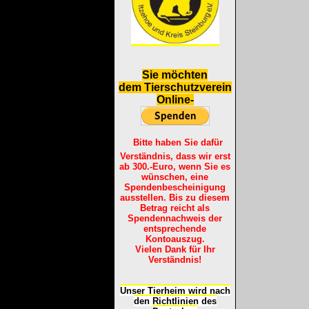
S
ie möchten
dem Tierschutzverein
Online-
Bitte haben Sie dafür
Verständnis, dass wir erst
ab 300.-Euro, wenn Sie es
wünschen, eine
Spendenbescheinigung
ausstellen. Bis zu diesem
Betrag reicht als
Spendennachweis der
entsprechende
Kontoauszug.
Vielen Dank für Ihr
Verständnis!
Unser Tierheim wird nach
den Richtlinien des