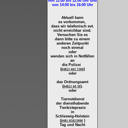
von 11:00 bis 12:00
Uhr und
von 14:00 bis 16:00
Uhr
Aktuell kann
es vorkommen,
dass wir telefonisch evt.
nicht erreichbar sind.
Versuchen Sie es
dann bitte zu
einem
anderen Zeitpunkt
noch einmal
oder
wenden sich in Notfällen
an
die
Polizei
(
)
04821 602 5300
oder
das Ordnungsamt
(
).
04821 60 30
oder
Tiernotdienst
der
diensthabende
Tierärztepraxis
in
Schleswig-Holstein
(
)
0481-85823998
Tag und Nacht