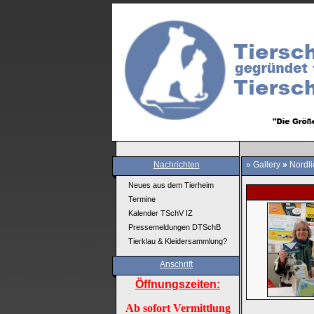
Nachrichten
»
Gallery
»
Nordli
Neues aus dem Tierheim
Termine
Kalender TSchV IZ
Pressemeldungen DTSchB
Tierklau & Kleidersammlung?
Anschrift
Öffnungszeiten:
Ab sofort Vermittlung