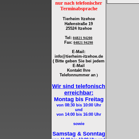
nur nach telefonischer
Terminabsprache
Tierheim Itzehoe
Hafenstraße 19
25524 Itzehoe
Tel
:
04821 94200
Fax
:
04821 94290
E-Mail:
info@tierheim-itzehoe.de
( Bitte geben Sie bei jedem
E-Mail
Kontakt Ihre
Telefonnummer an
)
Wir sind telefonisch
erreichbar:
Montag bis Freitag
von 08:30 bis 10:00
Uhr
und
von 14:00 bis 16:00
Uhr
sowie
Samstag & Sonntag