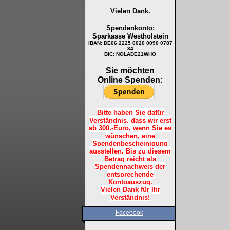
Vielen Dank.
Spendenkonto:
Sparkasse Westholstein
IBAN:
DE06 2225 0020 0090 0787
34
BIC: NOLADE21WHO
Sie möchten
Online Spenden:
Bitte haben Sie dafür
Verständnis, dass wir erst
ab 300.-Euro, wenn Sie es
wünschen, eine
Spendenbescheinigung
ausstellen. Bis zu diesem
Betrag reicht als
Spendennachweis der
entsprechende
Kontoauszug.
Vielen Dank für Ihr
Verständnis!
Facebook