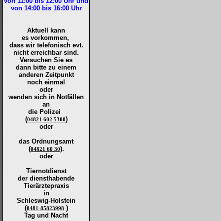
von 11:00 bis 12:00
Uhr und
von 14:00 bis 16:00
Uhr
Aktuell kann
es vorkommen,
dass wir telefonisch evt.
nicht erreichbar sind.
Versuchen Sie es
dann bitte zu
einem
anderen Zeitpunkt
noch einmal
oder
wenden sich in Notfällen
an
die
Polizei
(
)
04821 602 5300
oder
das Ordnungsamt
(
).
04821 60 30
oder
Tiernotdienst
der
diensthabende
Tierärztepraxis
in
Schleswig-Holstein
(
)
0481-85823998
Tag und Nacht