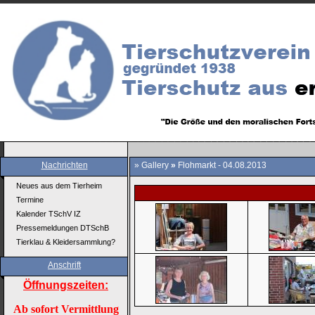
Nachrichten
»
Gallery
»
Flohmarkt - 04.08.2013
Neues aus dem Tierheim
Termine
Kalender TSchV IZ
Pressemeldungen DTSchB
Tierklau & Kleidersammlung?
Anschrift
Öffnungszeiten:
Ab sofort Vermittlung