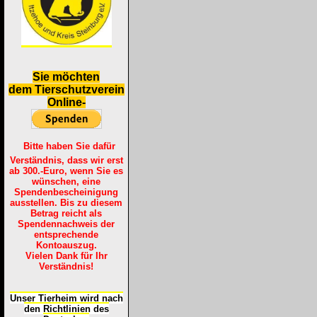
S
ie möchten
dem Tierschutzverein
Online-
Bitte haben Sie dafür
Verständnis, dass wir erst
ab 300.-Euro, wenn Sie es
wünschen, eine
Spendenbescheinigung
ausstellen. Bis zu diesem
Betrag reicht als
Spendennachweis der
entsprechende
Kontoauszug.
Vielen Dank für Ihr
Verständnis!
Unser Tierheim wird nach
den Richtlinien des