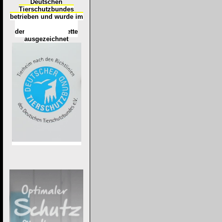
Deutschen
Tierschutzbundes
betrieben und wurde im
Okt
ober 2016
mit
d
er
Tierheimplakette
ausgezeichnet