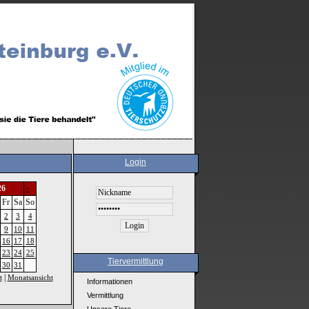
Login
26
>
Fr
Sa
So
2
3
4
9
10
11
16
17
18
23
24
25
Tiervermittlung
30
31
|
t
Monatsansicht
Informationen
Vermittlung