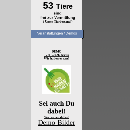
53
Tiere
sind
frei zur Vermittlung
( Unser Tierbestand )
Veranstaltungen / Demos
DEMO
17.01.2026 Berlin
Wir haben es satt!
Sei auch Du
dabei!
Wir waren dabei!
Demo-Bilder