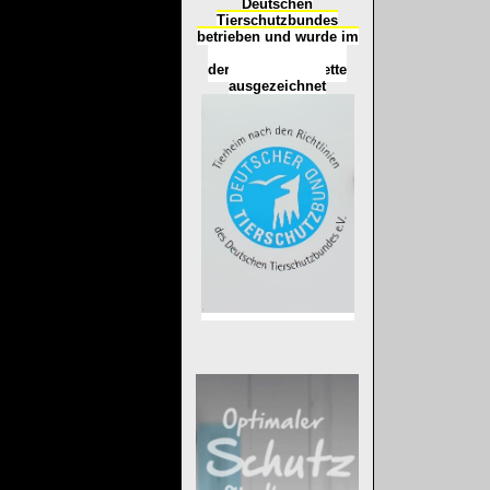
Deutschen
Tierschutzbundes
betrieben und wurde im
Okt
ober 2016
mit
d
er
Tierheimplakette
ausgezeichnet