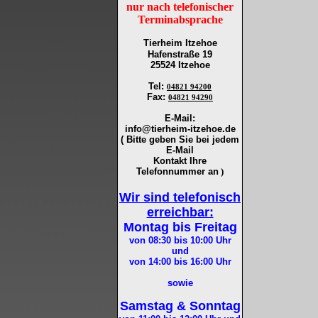
nur nach telefonischer
Terminabsprache
Tierheim Itzehoe
Hafenstraße 19
25524 Itzehoe
Tel
:
04821 94200
Fax
:
04821 94290
E-Mail:
info@tierheim-itzehoe.de
( Bitte geben Sie bei jedem
E-Mail
Kontakt Ihre
Telefonnummer an
)
Wir sind telefonisch
erreichbar:
Montag bis Freitag
von 08:30 bis 10:00
Uhr
und
von 14:00 bis 16:00
Uhr
sowie
Samstag & Sonntag