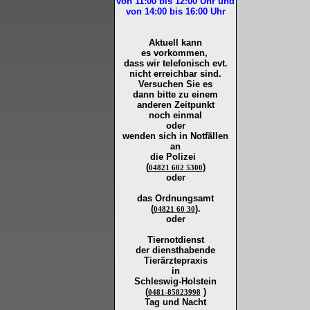
von 11:00 bis 12:00
Uhr und
von 14:00 bis 16:00
Uhr
Aktuell kann
es vorkommen,
dass wir telefonisch evt.
nicht erreichbar sind.
Versuchen Sie es
dann bitte zu
einem
anderen Zeitpunkt
noch einmal
oder
wenden sich in Notfällen
an
die
Polizei
(
)
04821 602 5300
oder
das Ordnungsamt
(
).
04821 60 30
oder
Tiernotdienst
der
diensthabende
Tierärztepraxis
in
Schleswig-Holstein
(
)
0481-85823998
Tag und Nacht