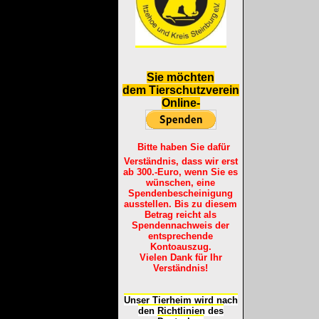
S
ie möchten
dem Tierschutzverein
Online-
Bitte haben Sie dafür
Verständnis, dass wir erst
ab 300.-Euro, wenn Sie es
wünschen, eine
Spendenbescheinigung
ausstellen. Bis zu diesem
Betrag reicht als
Spendennachweis der
entsprechende
Kontoauszug.
Vielen Dank für Ihr
Verständnis!
Unser Tierheim wird nach
den Richtlinien des