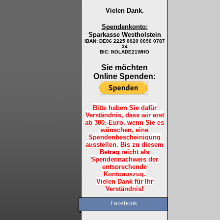
Vielen Dank.
Spendenkonto:
Sparkasse Westholstein
IBAN:
DE06 2225 0020 0090 0787
34
BIC: NOLADE21WHO
Sie möchten
Online Spenden:
Bitte haben Sie dafür
Verständnis, dass wir erst
ab 300.-Euro, wenn Sie es
wünschen, eine
Spendenbescheinigung
ausstellen. Bis zu diesem
Betrag reicht als
Spendennachweis der
entsprechende
Kontoauszug.
Vielen Dank für Ihr
Verständnis!
Facebook