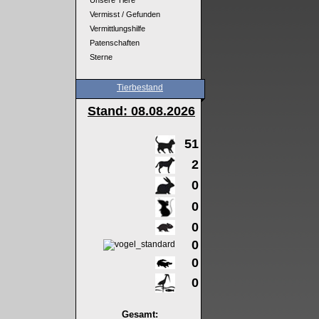
Unsere Tiere
Vermisst / Gefunden
Vermittlungshilfe
Patenschaften
Sterne
Tierbestand
Stand: 08
.08.2026
51
2
0
0
0
0
0
0
Gesamt: