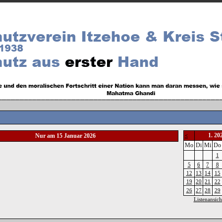
1. 20
Nur am 15 Januar 2026
<
Mo
Di
Mi
Do
1
5
6
7
8
12
13
14
15
19
20
21
22
26
27
28
29
Listenansich