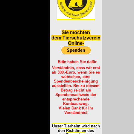
S
ie möchten
dem Tierschutzverein
Online-
Bitte haben Sie dafür
Verständnis, dass wir erst
ab 300.-Euro, wenn Sie es
wünschen, eine
Spendenbescheinigung
ausstellen. Bis zu diesem
Betrag reicht als
Spendennachweis der
entsprechende
Kontoauszug.
Vielen Dank für Ihr
Verständnis!
Unser Tierheim wird nach
den Richtlinien des