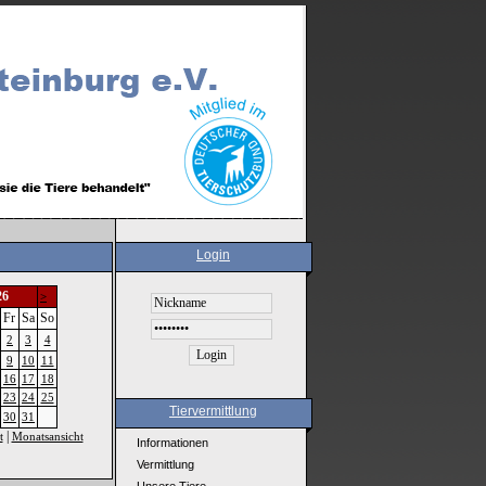
Login
26
>
Fr
Sa
So
2
3
4
9
10
11
16
17
18
23
24
25
Tiervermittlung
30
31
|
t
Monatsansicht
Informationen
Vermittlung