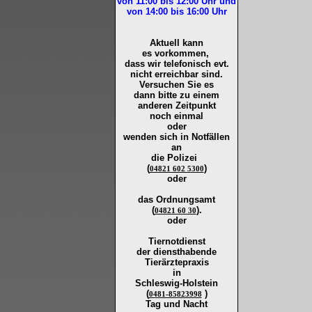
von 11:00 bis 12:00
Uhr und
von 14:00 bis 16:00
Uhr
Aktuell kann
es vorkommen,
dass wir telefonisch evt.
nicht erreichbar sind.
Versuchen Sie es
dann bitte zu
einem
anderen Zeitpunkt
noch einmal
oder
wenden sich in Notfällen
an
die
Polizei
(
)
04821 602 5300
oder
das Ordnungsamt
(
).
04821 60 30
oder
Tiernotdienst
der
diensthabende
Tierärztepraxis
in
Schleswig-Holstein
(
)
0481-85823998
Tag und Nacht