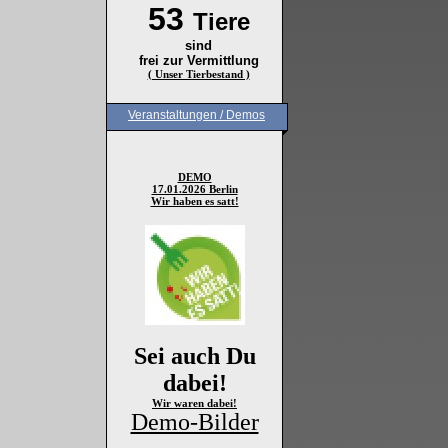
53
Tiere
sind
frei zur Vermittlung
( Unser Tierbestand )
Veranstaltungen / Demos
DEMO
17.01.2026 Berlin
Wir haben es satt!
Sei auch Du
dabei!
Wir waren dabei!
Demo-Bilder