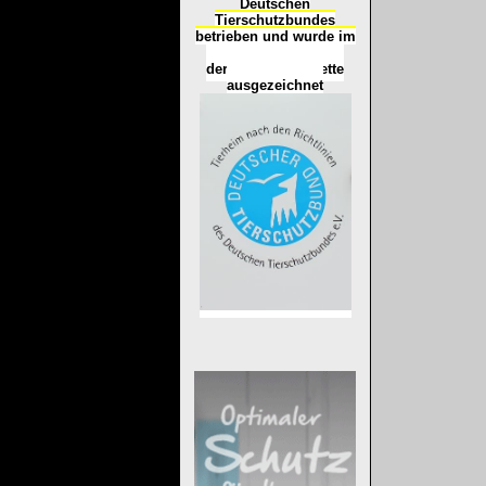
Deutschen
Tierschutzbundes
betrieben und wurde im
Okt
ober 2016
mit
d
er
Tierheimplakette
ausgezeichnet