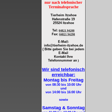
nur nach telefonischer
Terminabsprache
Tierheim Itzehoe
Hafenstraße 19
25524 Itzehoe
Tel
:
04821 94200
Fax
:
04821 94290
E-Mail:
info@tierheim-itzehoe.de
( Bitte geben Sie bei jedem
E-Mail
Kontakt Ihre
Telefonnummer an
)
Wir sind telefonisch
erreichbar:
Montag bis Freitag
von 08:30 bis 10:00
Uhr
und
von 14:00 bis 16:00
Uhr
sowie
Samstag & Sonntag