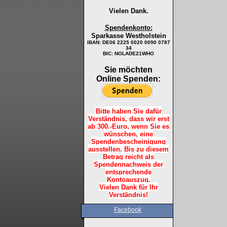
Vielen Dank.
Spendenkonto:
Sparkasse Westholstein
IBAN:
DE06 2225 0020 0090 0787
34
BIC: NOLADE21WHO
Sie möchten
Online Spenden:
Bitte haben Sie dafür
Verständnis, dass wir erst
ab 300.-Euro, wenn Sie es
wünschen, eine
Spendenbescheinigung
ausstellen. Bis zu diesem
Betrag reicht als
Spendennachweis der
entsprechende
Kontoauszug.
Vielen Dank für Ihr
Verständnis!
Facebook