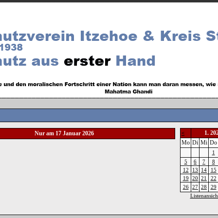
1. 20
Nur am 17 Januar 2026
<
Mo
Di
Mi
Do
1
5
6
7
8
12
13
14
15
19
20
21
22
26
27
28
29
Listenansich