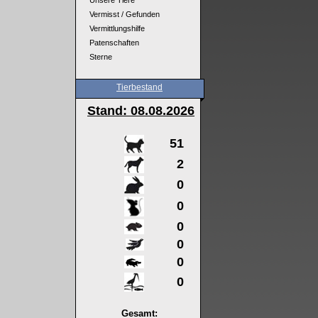
Unsere Tiere
Vermisst / Gefunden
Vermittlungshilfe
Patenschaften
Sterne
Tierbestand
Stand: 08
.08.2026
51
2
0
0
0
0
0
0
Gesamt: