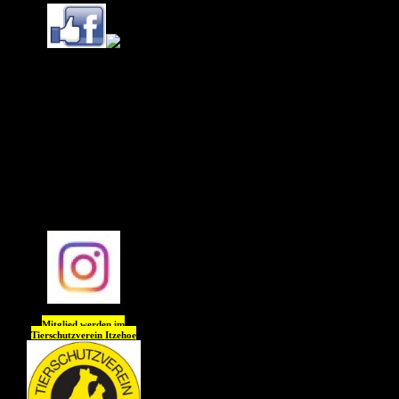
Ihr könnt uns (Tierheim
Itzehoe) jetzt auch
auf
Instagram
folgen !!
Wir freuen uns auf Euch
😊😊😊😊
Mitglied werden im
Tierschutzverein
Itzehoe