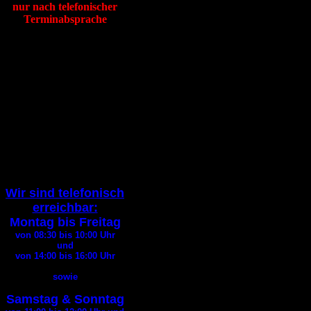
nur nach telefonischer
Terminabsprache
Tierheim Itzehoe
Hafenstraße 19
25524 Itzehoe
Tel
:
04821 94200
Fax
:
04821 94290
E-Mail:
info@tierheim-itzehoe.de
( Bitte geben Sie bei jedem
E-Mail
Kontakt Ihre
Telefonnummer an
)
Wir sind telefonisch
erreichbar:
Montag bis Freitag
von 08:30 bis 10:00
Uhr
und
von 14:00 bis 16:00
Uhr
sowie
Samstag & Sonntag