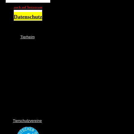
auch auf Instagram
Datenschutz
Tierheim
NOTFALL
Über uns
Das Team
Ehrenamt
Spender
Spendendosen / Boxen
Wunschbrunnen
Unser Tierheim
Bilder Gallery
Links
Sponsoring
Impressum und Datenschutz
Tierschutzvereine