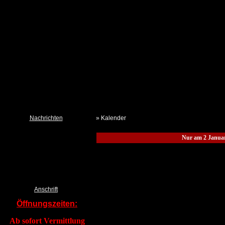
Nachrichten
» Kalender
Neues aus dem Tierheim
Nur am 2 Janua
Termine
Kalender TSchV IZ
Pressemeldungen DTSchB
Tierklau & Kleidersammlung?
Anschrift
Öffnungszeiten:
Ab sofort Vermittlung