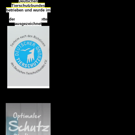
Deutschen
Tierschutzbundes
betrieben und wurde im
Okt
ober 2016
mit
d
er
Tierheimplakette
ausgezeichnet