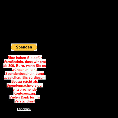
Vielen Dank.
Spendenkonto:
Sparkasse Westholstein
IBAN:
DE06 2225 0020 0090 0787
34
BIC: NOLADE21WHO
Sie möchten
Online Spenden:
Bitte haben Sie dafür
Verständnis, dass wir erst
ab 300.-Euro, wenn Sie es
wünschen, eine
Spendenbescheinigung
ausstellen. Bis zu diesem
Betrag reicht als
Spendennachweis der
entsprechende
Kontoauszug.
Vielen Dank für Ihr
Verständnis!
Facebook