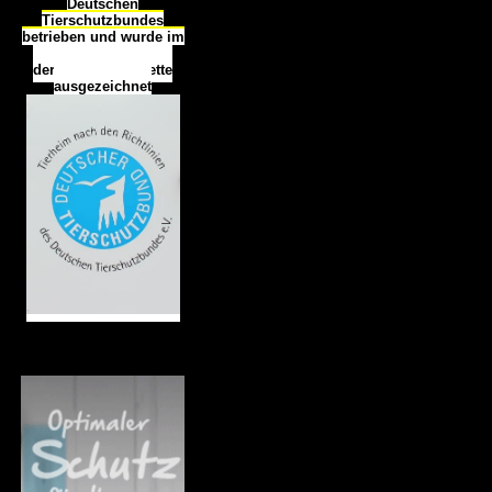
Deutschen
Tierschutzbundes
betrieben und wurde im
Okt
ober 2016
mit
d
er
Tierheimplakette
ausgezeichnet