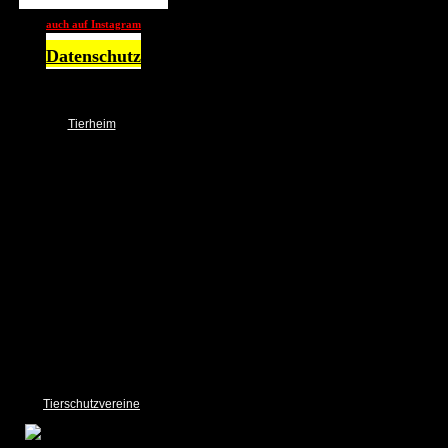
auch auf Instagram
Datenschutz
Tierheim
NOTFALL
Über uns
Das Team
Ehrenamt
Spender
Spendendosen / Boxen
Wunschbrunnen
Unser Tierheim
Bilder Gallery
Links
Sponsoring
Impressum und Datenschutz
Tierschutzvereine