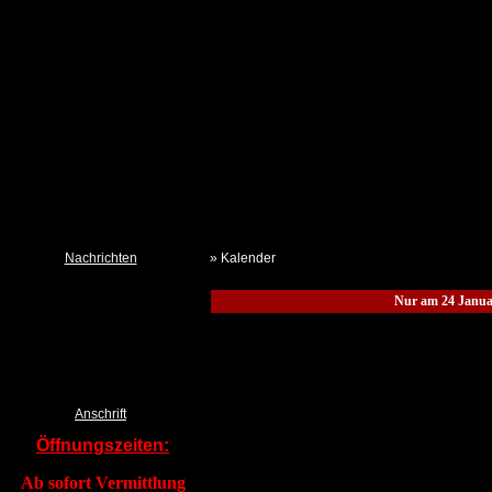
Nachrichten
» Kalender
Neues aus dem Tierheim
Nur am 24 Janua
Termine
Kalender TSchV IZ
Pressemeldungen DTSchB
Tierklau & Kleidersammlung?
Anschrift
Öffnungszeiten:
Ab sofort Vermittlung