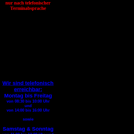
nur nach telefonischer
Terminabsprache
Tierheim Itzehoe
Hafenstraße 19
25524 Itzehoe
Tel
:
04821 94200
Fax
:
04821 94290
E-Mail:
info@tierheim-itzehoe.de
( Bitte geben Sie bei jedem
E-Mail
Kontakt Ihre
Telefonnummer an
)
Wir sind telefonisch
erreichbar:
Montag bis Freitag
von 08:30 bis 10:00
Uhr
und
von 14:00 bis 16:00
Uhr
sowie
Samstag & Sonntag