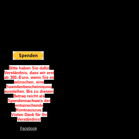
Vielen Dank.
Spendenkonto:
Sparkasse Westholstein
IBAN:
DE06 2225 0020 0090 0787
34
BIC: NOLADE21WHO
Sie möchten
Online Spenden:
Bitte haben Sie dafür
Verständnis, dass wir erst
ab 300.-Euro, wenn Sie es
wünschen, eine
Spendenbescheinigung
ausstellen. Bis zu diesem
Betrag reicht als
Spendennachweis der
entsprechende
Kontoauszug.
Vielen Dank für Ihr
Verständnis!
Facebook