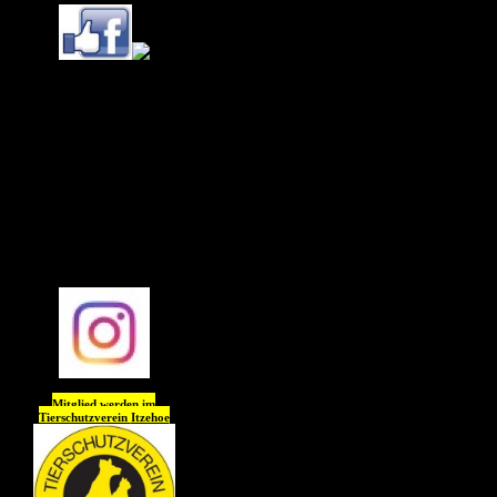
Ihr könnt uns (Tierheim
Itzehoe) jetzt auch
auf
Instagram
folgen !!
Wir freuen uns auf Euch
😊😊😊😊
Mitglied werden im
Tierschutzverein
Itzehoe