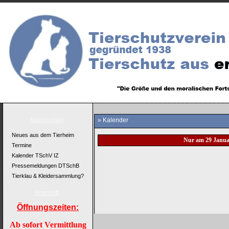
Nachrichten
» Kalender
Neues aus dem Tierheim
Nur am 29 Janua
Termine
Kalender TSchV IZ
Pressemeldungen DTSchB
Tierklau & Kleidersammlung?
Anschrift
Öffnungszeiten:
Ab sofort Vermittlung