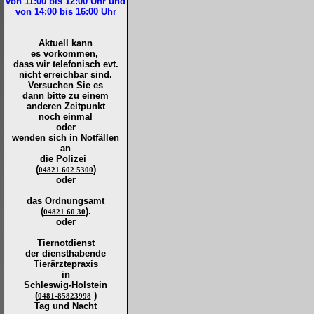
von 11:00 bis 12:00
Uhr und
von 14:00 bis 16:00
Uhr
Aktuell kann
es vorkommen,
dass wir telefonisch evt.
nicht erreichbar sind.
Versuchen Sie es
dann bitte zu
einem
anderen Zeitpunkt
noch einmal
oder
wenden sich in Notfällen
an
die
Polizei
(
)
04821 602 5300
oder
das Ordnungsamt
(
).
04821 60 30
oder
Tiernotdienst
der
diensthabende
Tierärztepraxis
in
Schleswig-Holstein
(
)
0481-85823998
Tag und Nacht