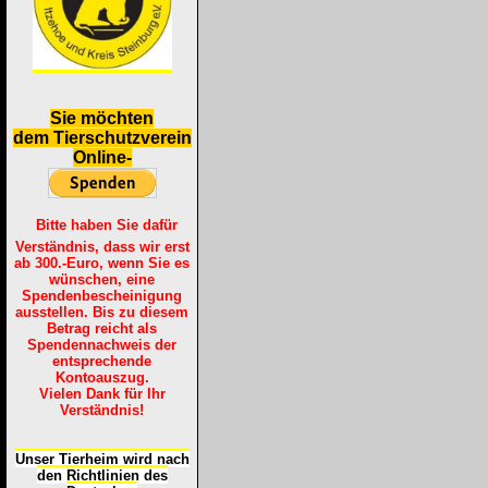
S
ie möchten
dem Tierschutzverein
Online-
Bitte haben Sie dafür
Verständnis, dass wir erst
ab 300.-Euro, wenn Sie es
wünschen, eine
Spendenbescheinigung
ausstellen. Bis zu diesem
Betrag reicht als
Spendennachweis der
entsprechende
Kontoauszug.
Vielen Dank für Ihr
Verständnis!
Unser Tierheim wird nach
den Richtlinien des