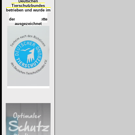
Deutschen
Tierschutzbundes
betrieben und wurde im
Okt
ober 2016
mit
d
er
Tierheimplakette
ausgezeichnet