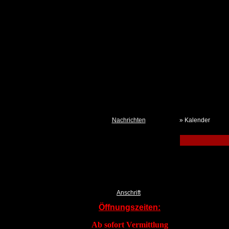
Nachrichten
» Kalender
Neues aus dem Tierheim
Termine
Kalender TSchV IZ
Pressemeldungen DTSchB
Tierklau & Kleidersammlung?
Anschrift
Öffnungszeiten:
Ab sofort Vermittlung