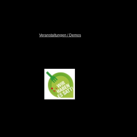
53
Tiere
sind
frei zur Vermittlung
( Unser Tierbestand )
Veranstaltungen / Demos
DEMO
17.01.2026 Berlin
Wir haben es satt!
Sei auch Du
dabei!
Wir waren dabei!
Demo-Bilder