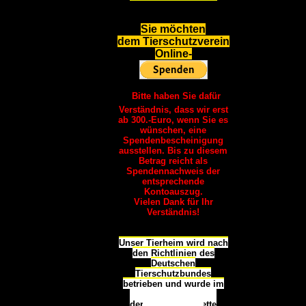
S
ie möchten
dem Tierschutzverein
Online-
Bitte haben Sie dafür
Verständnis, dass wir erst
ab 300.-Euro, wenn Sie es
wünschen, eine
Spendenbescheinigung
ausstellen. Bis zu diesem
Betrag reicht als
Spendennachweis der
entsprechende
Kontoauszug.
Vielen Dank für Ihr
Verständnis!
Unser Tierheim wird nach
den Richtlinien des
Deutschen
Tierschutzbundes
betrieben und wurde im
Okt
ober 2016
mit
d
er
Tierheimplakette