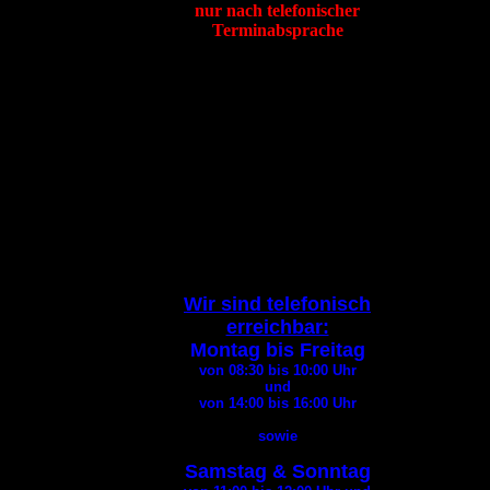
nur nach telefonischer
Terminabsprache
Tierheim Itzehoe
Hafenstraße 19
25524 Itzehoe
Tel
:
04821 94200
Fax
:
04821 94290
E-Mail:
info@tierheim-itzehoe.de
( Bitte geben Sie bei jedem
E-Mail
Kontakt Ihre
Telefonnummer an
)
Wir sind telefonisch
erreichbar:
Montag bis Freitag
von 08:30 bis 10:00
Uhr
und
von 14:00 bis 16:00
Uhr
sowie
Samstag & Sonntag