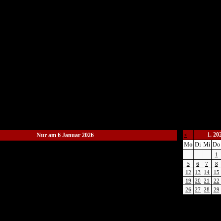
1. 20
Nur am 6 Januar 2026
<
Mo
Di
Mi
Do
1
5
6
7
8
12
13
14
15
19
20
21
22
26
27
28
29
Listenansich