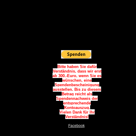
Vielen Dank.
Spendenkonto:
Sparkasse Westholstein
IBAN:
DE06 2225 0020 0090 0787
34
BIC: NOLADE21WHO
Sie möchten
Online Spenden:
Bitte haben Sie dafür
Verständnis, dass wir erst
ab 300.-Euro, wenn Sie es
wünschen, eine
Spendenbescheinigung
ausstellen. Bis zu diesem
Betrag reicht als
Spendennachweis der
entsprechende
Kontoauszug.
Vielen Dank für Ihr
Verständnis!
Facebook