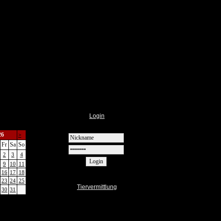
Login
26
>
Fr
Sa
So
2
3
4
9
10
11
16
17
18
23
24
25
Tiervermittlung
30
31
|
t
Monatsansicht
Informationen
Vermittlung