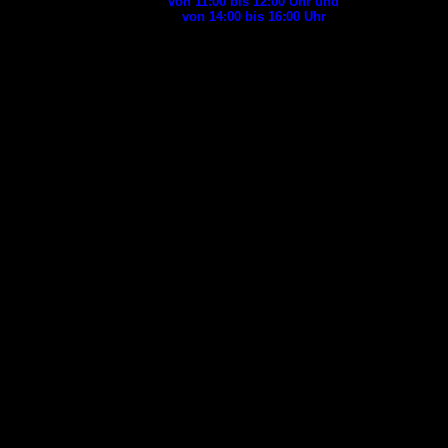
von 11:00 bis 12:00
Uhr und
von 14:00 bis 16:00
Uhr
Aktuell kann
es vorkommen,
dass wir telefonisch evt.
nicht erreichbar sind.
Versuchen Sie es
dann bitte zu
einem
anderen Zeitpunkt
noch einmal
oder
wenden sich in Notfällen
an
die
Polizei
(
)
04821 602 5300
oder
das Ordnungsamt
(
).
04821 60 30
oder
Tiernotdienst
der
diensthabende
Tierärztepraxis
in
Schleswig-Holstein
(
)
0481-85823998
Tag und Nacht