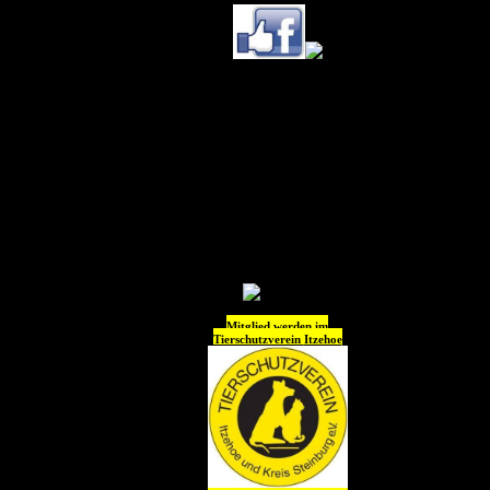
Ihr könnt uns (Tierheim
Itzehoe) jetzt auch
auf
Instagram
folgen !!
Wir freuen uns auf Euch
😊😊😊😊
Mitglied werden im
Tierschutzverein
Itzehoe