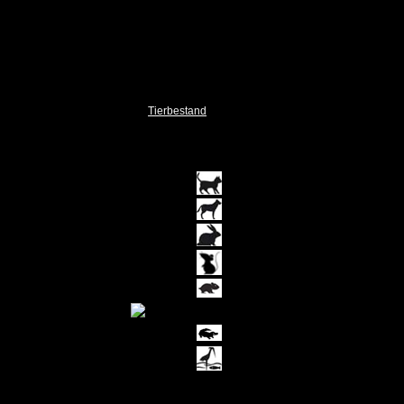
Unsere Tiere
Vermisst / Gefunden
Vermittlungshilfe
Patenschaften
Sterne
Tierbestand
Stand: 08
.08.2026
51
2
0
0
0
0
0
0
Gesamt: