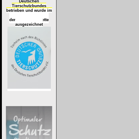
Deutschen
Tierschutzbundes
betrieben und wurde im
Okt
ober 2016
mit
d
er
Tierheimplakette
ausgezeichnet