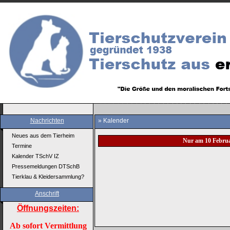
Nachrichten
» Kalender
Neues aus dem Tierheim
Nur am 10 Febru
Termine
Kalender TSchV IZ
Pressemeldungen DTSchB
Tierklau & Kleidersammlung?
Anschrift
Öffnungszeiten:
Ab sofort Vermittlung