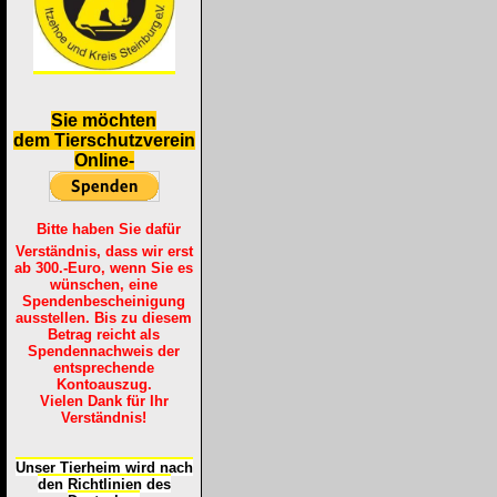
S
ie möchten
dem Tierschutzverein
Online-
Bitte haben Sie dafür
Verständnis, dass wir erst
ab 300.-Euro, wenn Sie es
wünschen, eine
Spendenbescheinigung
ausstellen. Bis zu diesem
Betrag reicht als
Spendennachweis der
entsprechende
Kontoauszug.
Vielen Dank für Ihr
Verständnis!
Unser Tierheim wird nach
den Richtlinien des