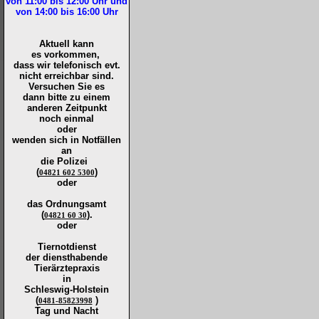
von 11:00 bis 12:00
Uhr und
von 14:00 bis 16:00
Uhr
Aktuell kann
es vorkommen,
dass wir telefonisch evt.
nicht erreichbar sind.
Versuchen Sie es
dann bitte zu
einem
anderen Zeitpunkt
noch einmal
oder
wenden sich in Notfällen
an
die
Polizei
(
)
04821 602 5300
oder
das Ordnungsamt
(
).
04821 60 30
oder
Tiernotdienst
der
diensthabende
Tierärztepraxis
in
Schleswig-Holstein
(
)
0481-85823998
Tag und Nacht