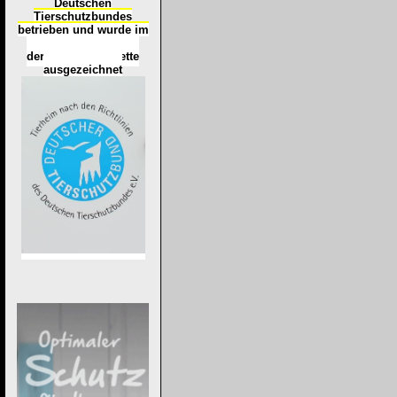
Deutschen
Tierschutzbundes
betrieben und wurde im
Okt
ober 2016
mit
d
er
Tierheimplakette
ausgezeichnet