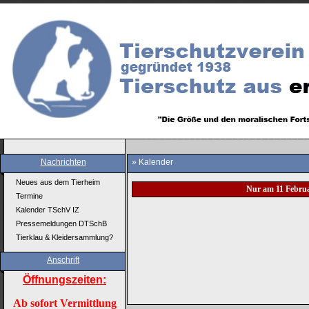
Nachrichten
» Kalender
Neues aus dem Tierheim
Nur am 11 Febru
Termine
Kalender TSchV IZ
Pressemeldungen DTSchB
Tierklau & Kleidersammlung?
Anschrift
Öffnungszeiten:
Ab sofort Vermittlung