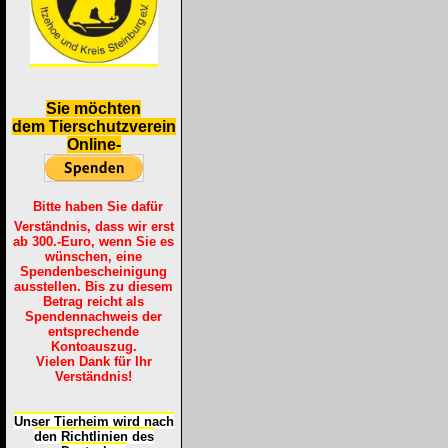
S
ie möchten
dem Tierschutzverein
Online-
Bitte haben Sie dafür
Verständnis, dass wir erst
ab 300.-Euro, wenn Sie es
wünschen, eine
Spendenbescheinigung
ausstellen. Bis zu diesem
Betrag reicht als
Spendennachweis der
entsprechende
Kontoauszug.
Vielen Dank für Ihr
Verständnis!
Unser Tierheim wird nach
den Richtlinien des