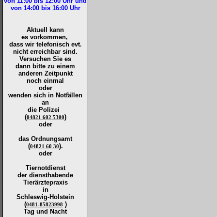
von 11:00 bis 12:00
Uhr und
von 14:00 bis 16:00
Uhr
Aktuell kann
es vorkommen,
dass wir telefonisch evt.
nicht erreichbar sind.
Versuchen Sie es
dann bitte zu
einem
anderen Zeitpunkt
noch einmal
oder
wenden sich in Notfällen
an
die
Polizei
(
)
04821 602 5300
oder
das Ordnungsamt
(
).
04821 60 30
oder
Tiernotdienst
der
diensthabende
Tierärztepraxis
in
Schleswig-Holstein
(
)
0481-85823998
Tag und Nacht