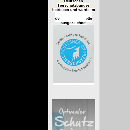
Deutschen
Tierschutzbundes
betrieben und wurde im
Okt
ober 2016
mit
d
er
Tierheimplakette
ausgezeichnet