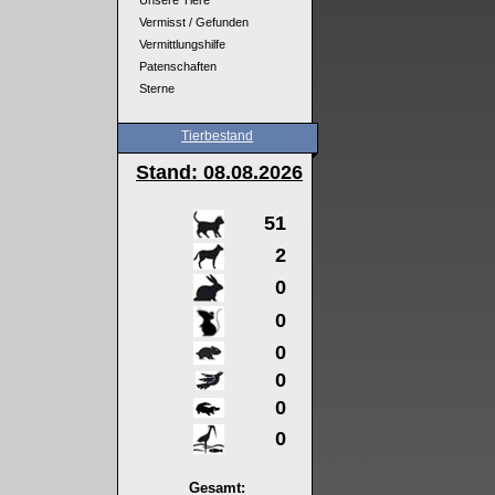
Unsere Tiere
Vermisst / Gefunden
Vermittlungshilfe
Patenschaften
Sterne
Tierbestand
Stand: 08
.08.2026
51
2
0
0
0
0
0
0
Gesamt: