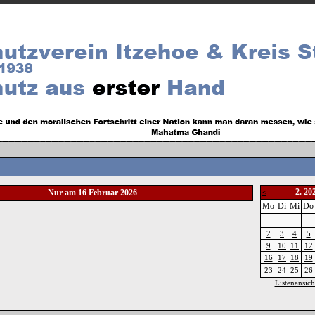
2. 20
Nur am 16 Februar 2026
<
Mo
Di
Mi
Do
2
3
4
5
9
10
11
12
16
17
18
19
23
24
25
26
Listenansich