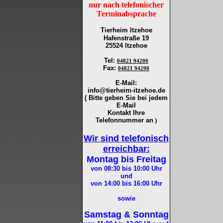
nur nach telefonischer
Terminabsprache
Tierheim Itzehoe
Hafenstraße 19
25524 Itzehoe
Tel
:
04821 94200
Fax
:
04821 94290
E-Mail:
info@tierheim-itzehoe.de
( Bitte geben Sie bei jedem
E-Mail
Kontakt Ihre
Telefonnummer an
)
Wir sind telefonisch
erreichbar:
Montag bis Freitag
von 08:30 bis 10:00
Uhr
und
von 14:00 bis 16:00
Uhr
sowie
Samstag & Sonntag