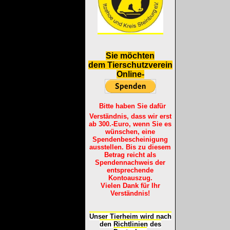
S
ie möchten
dem Tierschutzverein
Online-
Bitte haben Sie dafür
Verständnis, dass wir erst
ab 300.-Euro, wenn Sie es
wünschen, eine
Spendenbescheinigung
ausstellen. Bis zu diesem
Betrag reicht als
Spendennachweis der
entsprechende
Kontoauszug.
Vielen Dank für Ihr
Verständnis!
Unser Tierheim wird nach
den Richtlinien des