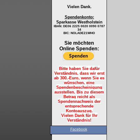
Vielen Dank.
Spendenkonto:
Sparkasse Westholstein
IBAN:
DE06 2225 0020 0090 0787
34
BIC: NOLADE21WHO
Sie möchten
Online Spenden:
Bitte haben Sie dafür
Verständnis, dass wir erst
ab 300.-Euro, wenn Sie es
wünschen, eine
Spendenbescheinigung
ausstellen. Bis zu diesem
Betrag reicht als
Spendennachweis der
entsprechende
Kontoauszug.
Vielen Dank für Ihr
Verständnis!
Facebook