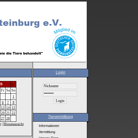
Login
26
>
Fr
Sa
So
1
6
7
8
13
14
15
20
21
22
Tiervermittlung
27
28
|
t
Monatsansicht
Informationen
Vermittlung