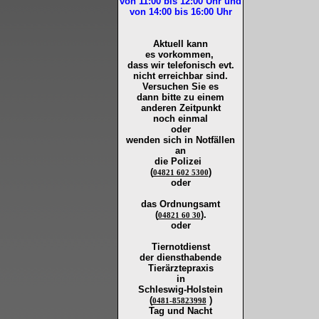
von 11:00 bis 12:00
Uhr und
von 14:00 bis 16:00
Uhr
Aktuell kann
es vorkommen,
dass wir telefonisch evt.
nicht erreichbar sind.
Versuchen Sie es
dann bitte zu
einem
anderen Zeitpunkt
noch einmal
oder
wenden sich in Notfällen
an
die
Polizei
(
)
04821 602 5300
oder
das Ordnungsamt
(
).
04821 60 30
oder
Tiernotdienst
der
diensthabende
Tierärztepraxis
in
Schleswig-Holstein
(
)
0481-85823998
Tag und Nacht