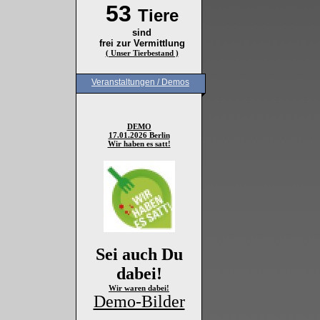
53
Tiere
sind
frei zur Vermittlung
( Unser Tierbestand )
Veranstaltungen / Demos
DEMO
17.01.2026 Berlin
Wir haben es satt!
Sei auch Du
dabei!
Wir waren dabei!
Demo-Bilder