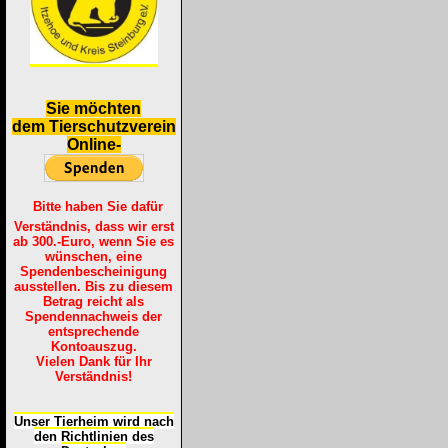
S
ie möchten
dem Tierschutzverein
Online-
Bitte haben Sie dafür
Verständnis, dass wir erst
ab 300.-Euro, wenn Sie es
wünschen, eine
Spendenbescheinigung
ausstellen. Bis zu diesem
Betrag reicht als
Spendennachweis der
entsprechende
Kontoauszug.
Vielen Dank für Ihr
Verständnis!
Unser Tierheim wird nach
den Richtlinien des