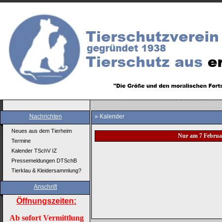
Nachrichten
» Kalender
Neues aus dem Tierheim
Nur am 7 Februa
Termine
Kalender TSchV IZ
Pressemeldungen DTSchB
Tierklau & Kleidersammlung?
Anschrift
Öffnungszeiten:
Ab sofort Vermittlung