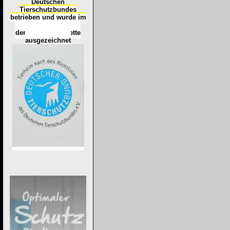
Deutschen
Tierschutzbundes
betrieben und wurde im
Okt
ober 2016
mit
d
er
Tierheimplakette
ausgezeichnet