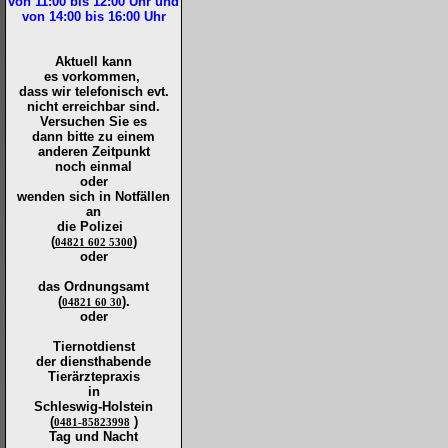
von 11:00 bis 12:00
Uhr und
von 14:00 bis 16:00
Uhr
Aktuell kann
es vorkommen,
dass wir telefonisch evt.
nicht erreichbar sind.
Versuchen Sie es
dann bitte zu
einem
anderen Zeitpunkt
noch einmal
oder
wenden sich in Notfällen
an
die
Polizei
(
)
04821 602 5300
oder
das Ordnungsamt
(
).
04821 60 30
oder
Tiernotdienst
der
diensthabende
Tierärztepraxis
in
Schleswig-Holstein
(
)
0481-85823998
Tag und Nacht