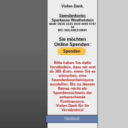
Vielen Dank.
Spendenkonto:
Sparkasse Westholstein
IBAN:
DE06 2225 0020 0090 0787
34
BIC: NOLADE21WHO
Sie möchten
Online Spenden:
Bitte haben Sie dafür
Verständnis, dass wir erst
ab 300.-Euro, wenn Sie es
wünschen, eine
Spendenbescheinigung
ausstellen. Bis zu diesem
Betrag reicht als
Spendennachweis der
entsprechende
Kontoauszug.
Vielen Dank für Ihr
Verständnis!
Facebook