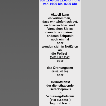
von 11:00 bis 12:00
Uhr und
von 14:00 bis 16:00
Uhr
Aktuell kann
es vorkommen,
dass wir telefonisch evt.
nicht erreichbar sind.
Versuchen Sie es
dann bitte zu
einem
anderen Zeitpunkt
noch einmal
oder
wenden sich in Notfällen
an
die
Polizei
(
)
04821 602 5300
oder
das Ordnungsamt
(
).
04821 60 30
oder
Tiernotdienst
der
diensthabende
Tierärztepraxis
in
Schleswig-Holstein
(
)
0481-85823998
Tag und Nacht