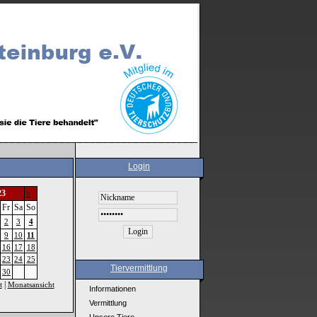
Login
23
>
Fr
Sa
So
2
3
4
9
10
11
16
17
18
23
24
25
Tiervermittlung
30
|
t
Monatsansicht
Informationen
Vermittlung