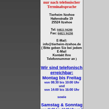
nur nach telefonischer
Terminabsprache
Tierheim Itzehoe
Hafenstraße 19
25524 Itzehoe
Tel
:
04821 94200
Fax
:
04821 94290
E-Mail:
info@tierheim-itzehoe.de
( Bitte geben Sie bei jedem
E-Mail
Kontakt Ihre
Telefonnummer an
)
Wir sind telefonisch
erreichbar:
Montag bis Freitag
von 08:30 bis 10:00
Uhr
und
von 14:00 bis 16:00
Uhr
sowie
Samstag & Sonntag