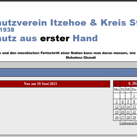
6. 20
Nur am 19 Juni 2023
<
Mo
Di
Mi
Do
1
5
6
7
8
12
13
14
15
19
20
21
22
26
27
28
29
Listenansich