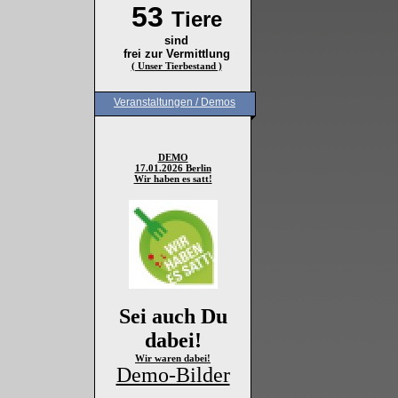
53
Tiere
sind
frei zur Vermittlung
( Unser Tierbestand )
Veranstaltungen / Demos
DEMO
17.01.2026 Berlin
Wir haben es satt!
Sei auch Du
dabei!
Wir waren dabei!
Demo-Bilder