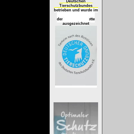
Deutschen
Tierschutzbundes
betrieben und wurde im
Okt
ober 2016
mit
d
er
Tierheimplakette
ausgezeichnet