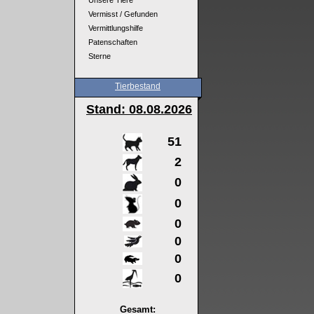
Unsere Tiere
Vermisst / Gefunden
Vermittlungshilfe
Patenschaften
Sterne
Tierbestand
Stand: 08
.08.2026
51
2
0
0
0
0
0
0
Gesamt: