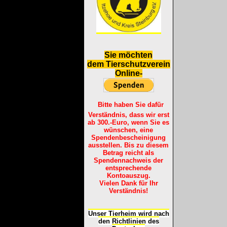
S
ie möchten
dem Tierschutzverein
Online-
Bitte haben Sie dafür
Verständnis, dass wir erst
ab 300.-Euro, wenn Sie es
wünschen, eine
Spendenbescheinigung
ausstellen. Bis zu diesem
Betrag reicht als
Spendennachweis der
entsprechende
Kontoauszug.
Vielen Dank für Ihr
Verständnis!
Unser Tierheim wird nach
den Richtlinien des