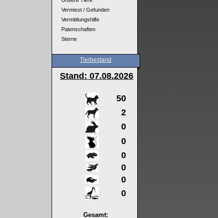
Unsere Tiere
Vermisst / Gefunden
Vermittlungshilfe
Patenschaften
Sterne
Tierbestand
Stand: 07
.08.2026
50
2
0
0
0
0
0
0
Gesamt: