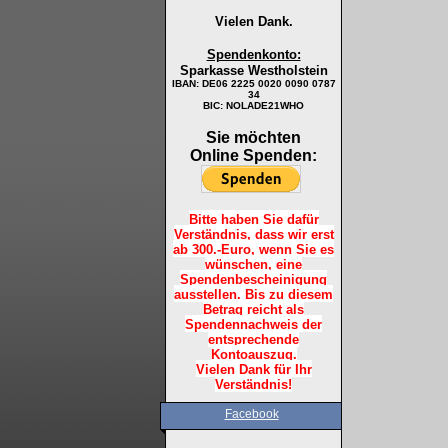
Vielen Dank.
Spendenkonto:
Sparkasse Westholstein
IBAN:
DE06 2225 0020 0090 0787
34
BIC: NOLADE21WHO
Sie möchten
Online Spenden:
Bitte haben Sie dafür
Verständnis, dass wir erst
ab 300.-Euro, wenn Sie es
wünschen, eine
Spendenbescheinigung
ausstellen. Bis zu diesem
Betrag reicht als
Spendennachweis der
entsprechende
Kontoauszug.
Vielen Dank für Ihr
Verständnis!
Facebook