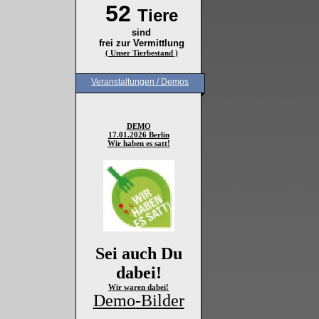
52
Tiere
sind
frei zur Vermittlung
( Unser Tierbestand )
Veranstaltungen / Demos
DEMO
17.01.2026 Berlin
Wir haben es satt!
Sei auch Du
dabei!
Wir waren dabei!
Demo-Bilder