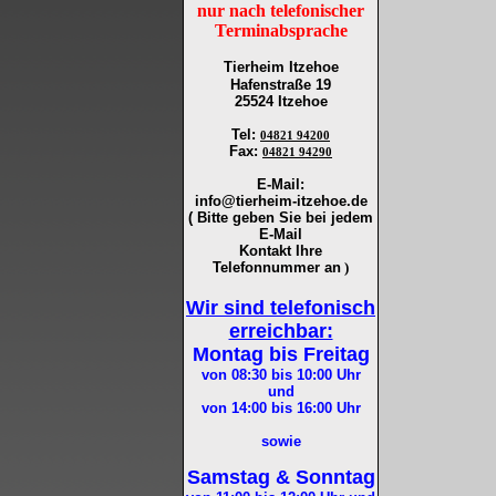
nur nach telefonischer
Terminabsprache
Tierheim Itzehoe
Hafenstraße 19
25524 Itzehoe
Tel
:
04821 94200
Fax
:
04821 94290
E-Mail:
info@tierheim-itzehoe.de
( Bitte geben Sie bei jedem
E-Mail
Kontakt Ihre
Telefonnummer an
)
Wir sind telefonisch
erreichbar:
Montag bis Freitag
von 08:30 bis 10:00
Uhr
und
von 14:00 bis 16:00
Uhr
sowie
Samstag & Sonntag