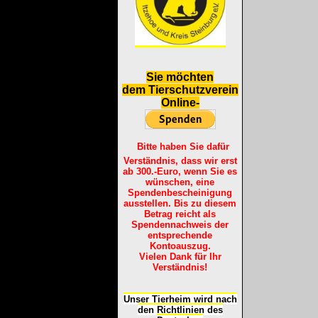
S
ie möchten
dem Tierschutzverein
Online-
Bitte haben Sie dafür
Verständnis, dass wir erst
ab 300.-Euro, wenn Sie es
wünschen, eine
Spendenbescheinigung
ausstellen. Bis zu diesem
Betrag reicht als
Spendennachweis der
entsprechende
Kontoauszug.
Vielen Dank für Ihr
Verständnis!
Unser Tierheim wird nach
den Richtlinien des