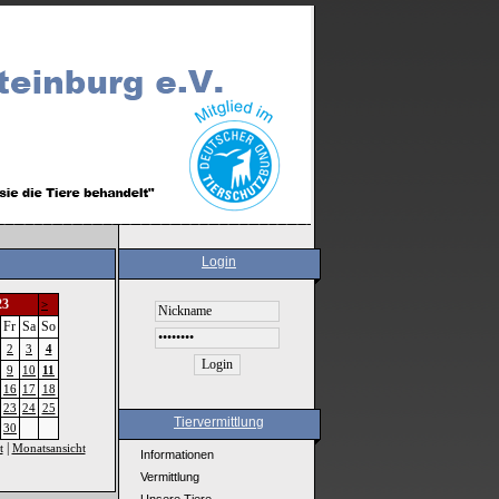
Login
23
>
Fr
Sa
So
2
3
4
9
10
11
16
17
18
23
24
25
Tiervermittlung
30
|
t
Monatsansicht
Informationen
Vermittlung