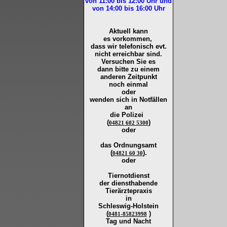
von 11:00 bis 12:00
Uhr und
von 14:00 bis 16:00
Uhr
Aktuell kann
es vorkommen,
dass wir telefonisch evt.
nicht erreichbar sind.
Versuchen Sie es
dann bitte zu
einem
anderen Zeitpunkt
noch einmal
oder
wenden sich in Notfällen
an
die
Polizei
(
)
04821 602 5300
oder
das Ordnungsamt
(
).
04821 60 30
oder
Tiernotdienst
der
diensthabende
Tierärztepraxis
in
Schleswig-Holstein
(
)
0481-85823998
Tag und Nacht