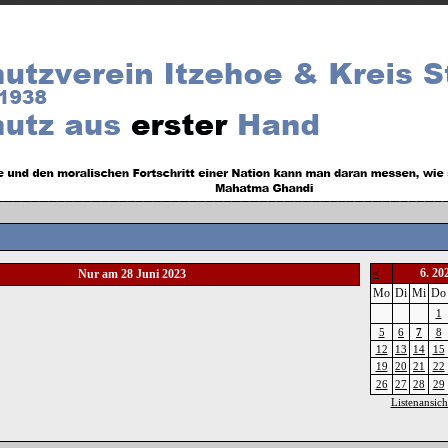
6. 20
Nur am 28 Juni 2023
<
Mo
Di
Mi
Do
1
5
6
7
8
12
13
14
15
19
20
21
22
26
27
28
29
Listenansich