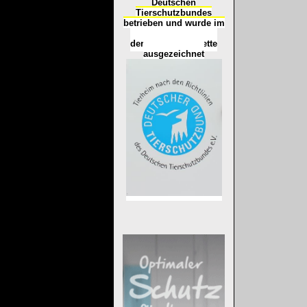
Deutschen
Tierschutzbundes
betrieben und wurde im
Okt
ober 2016
mit
d
er
Tierheimplakette
ausgezeichnet