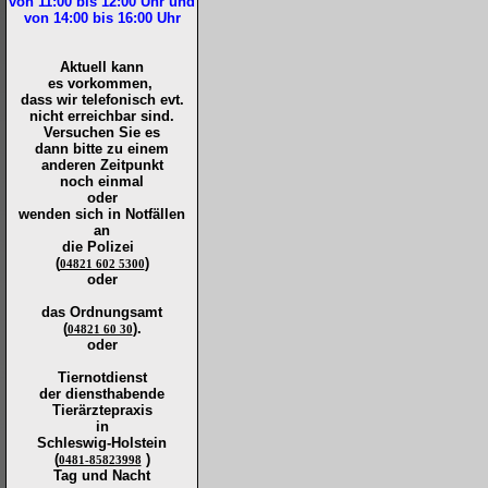
von 11:00 bis 12:00
Uhr und
von 14:00 bis 16:00
Uhr
Aktuell kann
es vorkommen,
dass wir telefonisch evt.
nicht erreichbar sind.
Versuchen Sie es
dann bitte zu
einem
anderen Zeitpunkt
noch einmal
oder
wenden sich in Notfällen
an
die
Polizei
(
)
04821 602 5300
oder
das Ordnungsamt
(
).
04821 60 30
oder
Tiernotdienst
der
diensthabende
Tierärztepraxis
in
Schleswig-Holstein
(
)
0481-85823998
Tag und Nacht