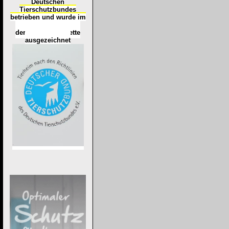
Deutschen
Tierschutzbundes
betrieben und wurde im
Okt
ober 2016
mit
d
er
Tierheimplakette
ausgezeichnet