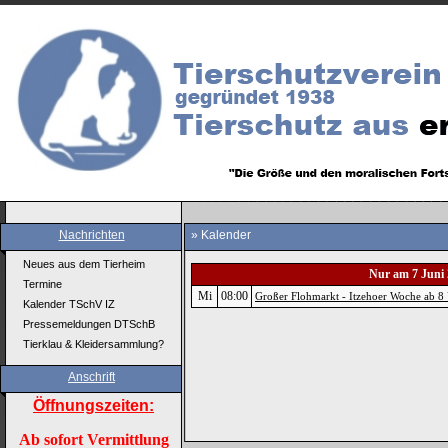
Nachrichten
» Kalender
Neues aus dem Tierheim
Nur am 7 Juni 
Termine
Mi
08:00
Großer Flohmarkt - Itzehoer Woche ab 8
Kalender TSchV IZ
Pressemeldungen DTSchB
Tierklau & Kleidersammlung?
Anschrift
Öffnungszeiten:
Ab sofort Vermittlung