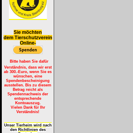
S
ie möchten
dem Tierschutzverein
Online-
Bitte haben Sie dafür
Verständnis, dass wir erst
ab 300.-Euro, wenn Sie es
wünschen, eine
Spendenbescheinigung
ausstellen. Bis zu diesem
Betrag reicht als
Spendennachweis der
entsprechende
Kontoauszug.
Vielen Dank für Ihr
Verständnis!
Unser Tierheim wird nach
den Richtlinien des