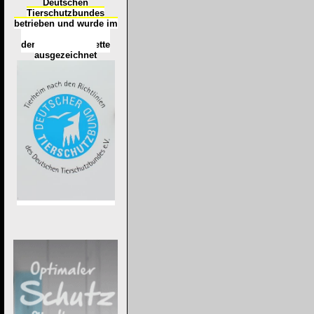
Deutschen
Tierschutzbundes
betrieben und wurde im
Okt
ober 2016
mit
d
er
Tierheimplakette
ausgezeichnet