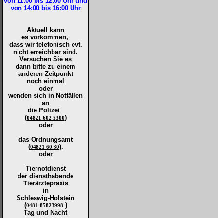
von 11:00 bis 12:00
Uhr und
von 14:00 bis 16:00
Uhr
Aktuell kann
es vorkommen,
dass wir telefonisch evt.
nicht erreichbar sind.
Versuchen Sie es
dann bitte zu
einem
anderen Zeitpunkt
noch einmal
oder
wenden sich in Notfällen
an
die
Polizei
(
)
04821 602 5300
oder
das Ordnungsamt
(
).
04821 60 30
oder
Tiernotdienst
der
diensthabende
Tierärztepraxis
in
Schleswig-Holstein
(
)
0481-85823998
Tag und Nacht