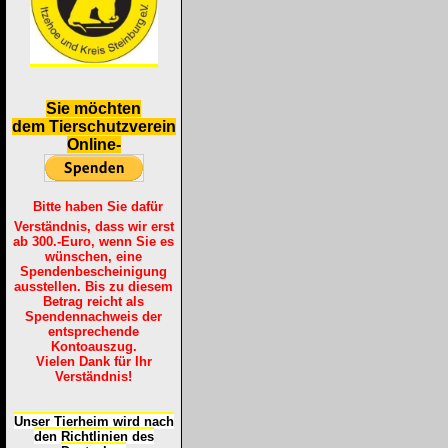
S
ie möchten
dem Tierschutzverein
Online-
Bitte haben Sie dafür
Verständnis, dass wir erst
ab 300.-Euro, wenn Sie es
wünschen, eine
Spendenbescheinigung
ausstellen. Bis zu diesem
Betrag reicht als
Spendennachweis der
entsprechende
Kontoauszug.
Vielen Dank für Ihr
Verständnis!
Unser Tierheim wird nach
den Richtlinien des