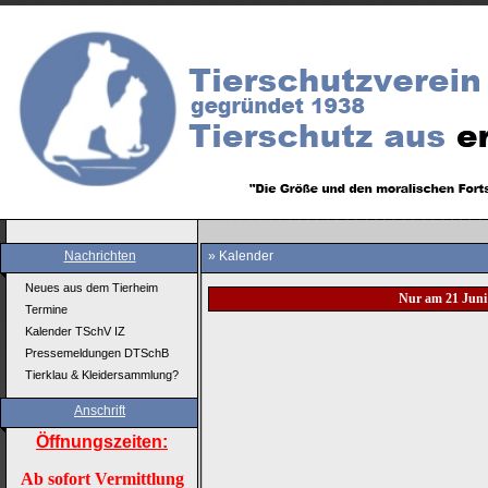
Nachrichten
» Kalender
Neues aus dem Tierheim
Nur am 21 Juni
Termine
Kalender TSchV IZ
Pressemeldungen DTSchB
Tierklau & Kleidersammlung?
Anschrift
Öffnungszeiten:
Ab sofort Vermittlung