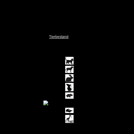
Unsere Tiere
Vermisst / Gefunden
Vermittlungshilfe
Patenschaften
Sterne
Tierbestand
Stand: 09
.08.2026
50
2
0
0
0
0
0
0
Gesamt: