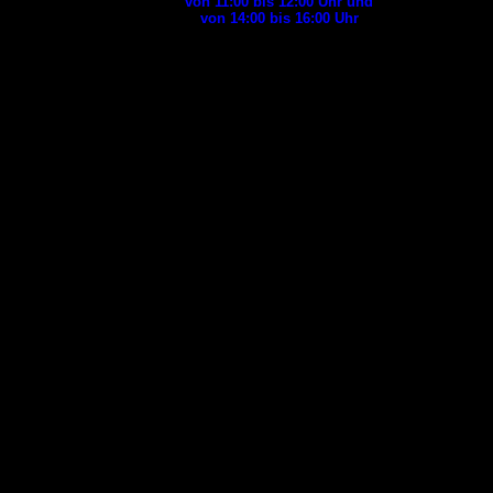
von 11:00 bis 12:00
Uhr und
von 14:00 bis 16:00
Uhr
Aktuell kann
es vorkommen,
dass wir telefonisch evt.
nicht erreichbar sind.
Versuchen Sie es
dann bitte zu
einem
anderen Zeitpunkt
noch einmal
oder
wenden sich in Notfällen
an
die
Polizei
(
)
04821 602 5300
oder
das Ordnungsamt
(
).
04821 60 30
oder
Tiernotdienst
der
diensthabende
Tierärztepraxis
in
Schleswig-Holstein
(
)
0481-85823998
Tag und Nacht