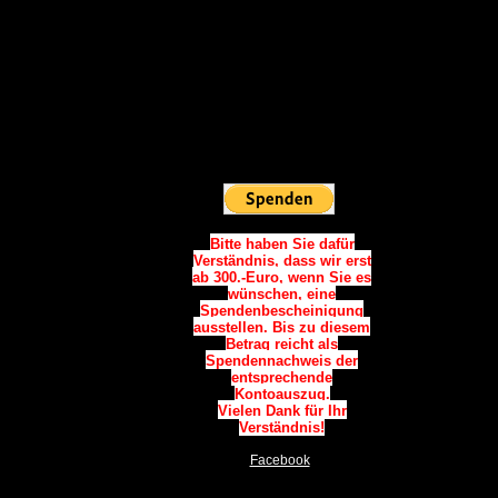
Vielen Dank.
Spendenkonto:
Sparkasse Westholstein
IBAN:
DE06 2225 0020 0090 0787
34
BIC: NOLADE21WHO
Sie möchten
Online Spenden:
Bitte haben Sie dafür
Verständnis, dass wir erst
ab 300.-Euro, wenn Sie es
wünschen, eine
Spendenbescheinigung
ausstellen. Bis zu diesem
Betrag reicht als
Spendennachweis der
entsprechende
Kontoauszug.
Vielen Dank für Ihr
Verständnis!
Facebook