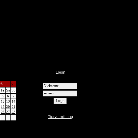
Login
26
>
Fr
Sa
So
5
6
7
12
13
14
19
20
21
26
27
28
Tiervermittlung
|
t
Monatsansicht
Informationen
Vermittlung