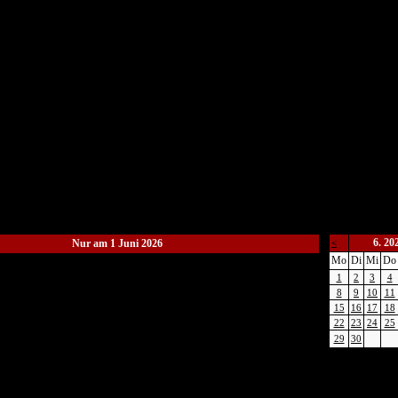
6. 20
Nur am 1 Juni 2026
<
Mo
Di
Mi
Do
1
2
3
4
8
9
10
11
15
16
17
18
22
23
24
25
29
30
Listenansich