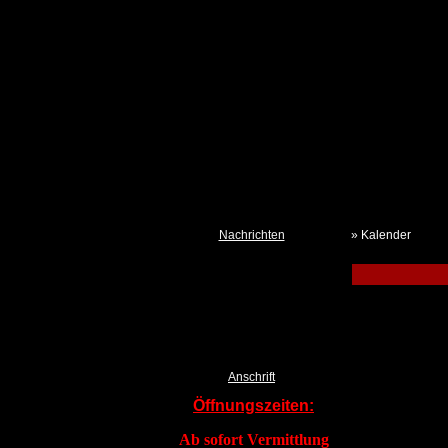
Nachrichten
» Kalender
Neues aus dem Tierheim
Termine
Kalender TSchV IZ
Pressemeldungen DTSchB
Tierklau & Kleidersammlung?
Anschrift
Öffnungszeiten:
Ab sofort Vermittlung