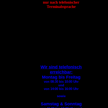
nur nach telefonischer
Terminabsprache
Tierheim Itzehoe
Hafenstraße 19
25524 Itzehoe
Tel
:
04821 94200
Fax
:
04821 94290
E-Mail:
info@tierheim-itzehoe.de
( Bitte geben Sie bei jedem
E-Mail
Kontakt Ihre
Telefonnummer an
)
Wir sind telefonisch
erreichbar:
Montag bis Freitag
von 08:30 bis 10:00
Uhr
und
von 14:00 bis 16:00
Uhr
sowie
Samstag & Sonntag