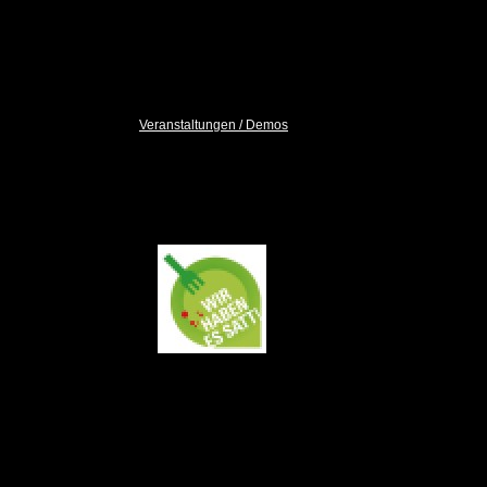
52
Tiere
sind
frei zur Vermittlung
( Unser Tierbestand )
Veranstaltungen / Demos
DEMO
17.01.2026 Berlin
Wir haben es satt!
Sei auch Du
dabei!
Wir waren dabei!
Demo-Bilder