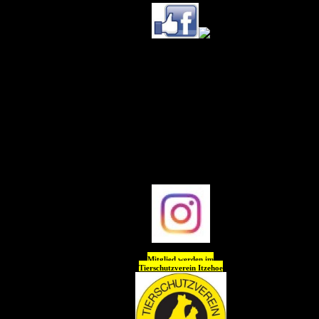
Ihr könnt uns (Tierheim
Itzehoe) jetzt auch
auf
Instagram
folgen !!
Wir freuen uns auf Euch
😊😊😊😊
Mitglied werden im
Tierschutzverein
Itzehoe