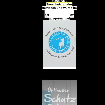
Deutschen
Tierschutzbundes
betrieben und wurde im
Okt
ober 2016
mit
d
er
Tierheimplakette
ausgezeichnet