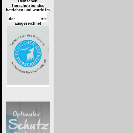
Deutschen
Tierschutzbundes
betrieben und wurde im
Okt
ober 2016
mit
d
er
Tierheimplakette
ausgezeichnet