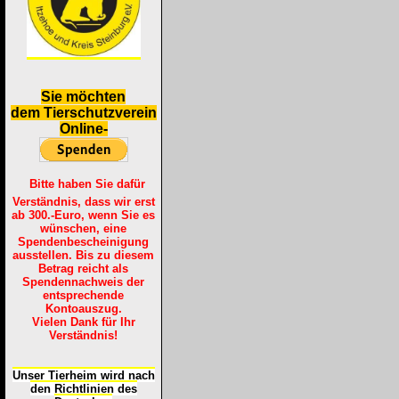
S
ie möchten
dem Tierschutzverein
Online-
Bitte haben Sie dafür
Verständnis, dass wir erst
ab 300.-Euro, wenn Sie es
wünschen, eine
Spendenbescheinigung
ausstellen. Bis zu diesem
Betrag reicht als
Spendennachweis der
entsprechende
Kontoauszug.
Vielen Dank für Ihr
Verständnis!
Unser Tierheim wird nach
den Richtlinien des