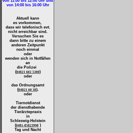
von 11:00 bis 12:00
Uhr und
von 14:00 bis 16:00
Uhr
Aktuell kann
es vorkommen,
dass wir telefonisch evt.
nicht erreichbar sind.
Versuchen Sie es
dann bitte zu
einem
anderen Zeitpunkt
noch einmal
oder
wenden sich in Notfällen
an
die
Polizei
(
)
04821 602 5300
oder
das Ordnungsamt
(
).
04821 60 30
oder
Tiernotdienst
der
diensthabende
Tierärztepraxis
in
Schleswig-Holstein
(
)
0481-85823998
Tag und Nacht