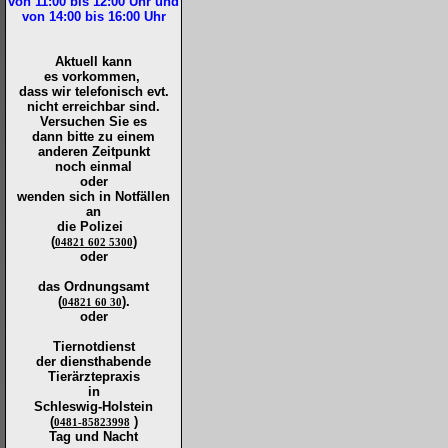
von 11:00 bis 12:00
Uhr und
von 14:00 bis 16:00
Uhr
Aktuell kann
es vorkommen,
dass wir telefonisch evt.
nicht erreichbar sind.
Versuchen Sie es
dann bitte zu
einem
anderen Zeitpunkt
noch einmal
oder
wenden sich in Notfällen
an
die
Polizei
(
)
04821 602 5300
oder
das Ordnungsamt
(
).
04821 60 30
oder
Tiernotdienst
der
diensthabende
Tierärztepraxis
in
Schleswig-Holstein
(
)
0481-85823998
Tag und Nacht