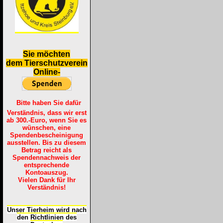
S
ie möchten
dem Tierschutzverein
Online-
Bitte haben Sie dafür
Verständnis, dass wir erst
ab 300.-Euro, wenn Sie es
wünschen, eine
Spendenbescheinigung
ausstellen. Bis zu diesem
Betrag reicht als
Spendennachweis der
entsprechende
Kontoauszug.
Vielen Dank für Ihr
Verständnis!
Unser Tierheim wird nach
den Richtlinien des