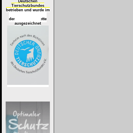
Deutschen
Tierschutzbundes
betrieben und wurde im
Okt
ober 2016
mit
d
er
Tierheimplakette
ausgezeichnet