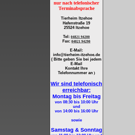
nur nach telefonischer
Terminabsprache
Tierheim Itzehoe
Hafenstraße 19
25524 Itzehoe
Tel
:
04821 94200
Fax
:
04821 94290
E-Mail:
info@tierheim-itzehoe.de
( Bitte geben Sie bei jedem
E-Mail
Kontakt Ihre
Telefonnummer an
)
Wir sind telefonisch
erreichbar:
Montag bis Freitag
von 08:30 bis 10:00
Uhr
und
von 14:00 bis 16:00
Uhr
sowie
Samstag & Sonntag