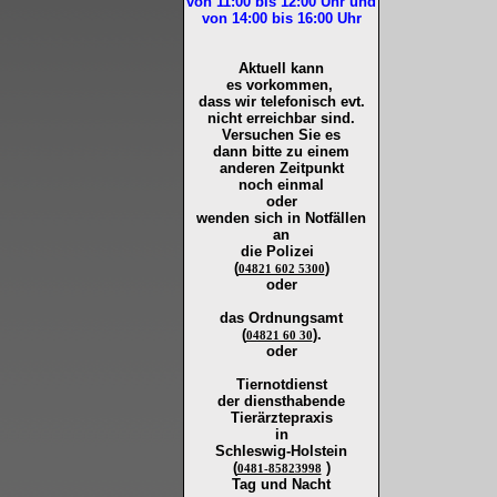
von 11:00 bis 12:00
Uhr und
von 14:00 bis 16:00
Uhr
Aktuell kann
es vorkommen,
dass wir telefonisch evt.
nicht erreichbar sind.
Versuchen Sie es
dann bitte zu
einem
anderen Zeitpunkt
noch einmal
oder
wenden sich in Notfällen
an
die
Polizei
(
)
04821 602 5300
oder
das Ordnungsamt
(
).
04821 60 30
oder
Tiernotdienst
der
diensthabende
Tierärztepraxis
in
Schleswig-Holstein
(
)
0481-85823998
Tag und Nacht