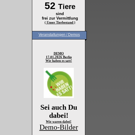
52
Tiere
sind
frei zur Vermittlung
( Unser Tierbestand )
Veranstaltungen / Demos
DEMO
17.01.2026 Berlin
Wir haben es satt!
Sei auch Du
dabei!
Wir waren dabei!
Demo-Bilder