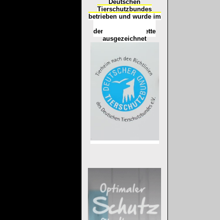
Deutschen
Tierschutzbundes
betrieben und wurde im
Okt
ober 2016
mit
d
er
Tierheimplakette
ausgezeichnet