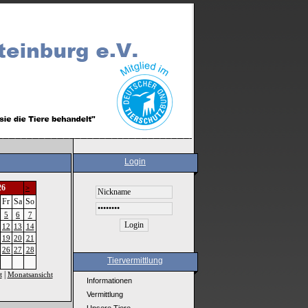
Login
26
>
Fr
Sa
So
5
6
7
12
13
14
19
20
21
26
27
28
Tiervermittlung
|
t
Monatsansicht
Informationen
Vermittlung