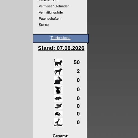
Unsere Tiere
Vermisst / Gefunden
Vermittlungshilfe
Patenschaften
Sterne
Tierbestand
Stand: 07
.08.2026
50
2
0
0
0
0
0
0
Gesamt: