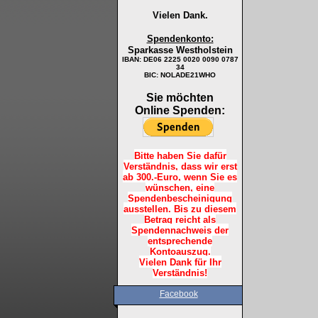
Vielen Dank.
Spendenkonto:
Sparkasse Westholstein
IBAN:
DE06 2225 0020 0090 0787
34
BIC: NOLADE21WHO
Sie möchten
Online Spenden:
Bitte haben Sie dafür
Verständnis, dass wir erst
ab 300.-Euro, wenn Sie es
wünschen, eine
Spendenbescheinigung
ausstellen. Bis zu diesem
Betrag reicht als
Spendennachweis der
entsprechende
Kontoauszug.
Vielen Dank für Ihr
Verständnis!
Facebook