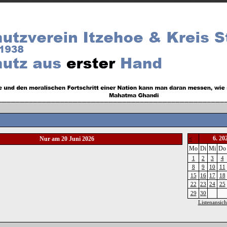
6. 20
Nur am 20 Juni 2026
<
Mo
Di
Mi
Do
1
2
3
4
8
9
10
11
15
16
17
18
22
23
24
25
29
30
Listenansich