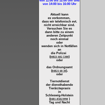
von 11:00 bis 12:00
Uhr und
von 14:00 bis 16:00
Uhr
Aktuell kann
es vorkommen,
dass wir telefonisch evt.
nicht erreichbar sind.
Versuchen Sie es
dann bitte zu
einem
anderen Zeitpunkt
noch einmal
oder
wenden sich in Notfällen
an
die
Polizei
(
)
04821 602 5300
oder
das Ordnungsamt
(
).
04821 60 30
oder
Tiernotdienst
der
diensthabende
Tierärztepraxis
in
Schleswig-Holstein
(
)
0481-85823998
Tag und Nacht