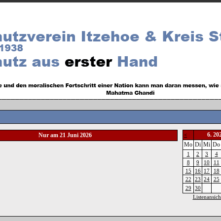
6. 20
Nur am 21 Juni 2026
<
Mo
Di
Mi
Do
1
2
3
4
8
9
10
11
15
16
17
18
22
23
24
25
29
30
Listenansich