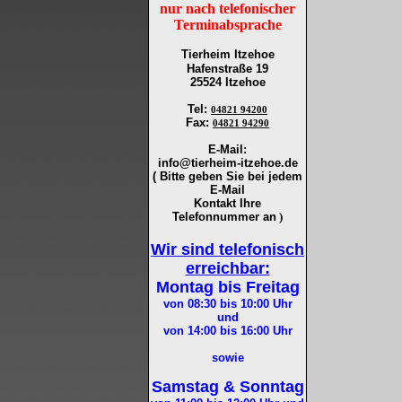
nur nach telefonischer
Terminabsprache
Tierheim Itzehoe
Hafenstraße 19
25524 Itzehoe
Tel
:
04821 94200
Fax
:
04821 94290
E-Mail:
info@tierheim-itzehoe.de
( Bitte geben Sie bei jedem
E-Mail
Kontakt Ihre
Telefonnummer an
)
Wir sind telefonisch
erreichbar:
Montag bis Freitag
von 08:30 bis 10:00
Uhr
und
von 14:00 bis 16:00
Uhr
sowie
Samstag & Sonntag