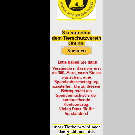
S
ie möchten
dem Tierschutzverein
Online-
Bitte haben Sie dafür
Verständnis, dass wir erst
ab 300.-Euro, wenn Sie es
wünschen, eine
Spendenbescheinigung
ausstellen. Bis zu diesem
Betrag reicht als
Spendennachweis der
entsprechende
Kontoauszug.
Vielen Dank für Ihr
Verständnis!
Unser Tierheim wird nach
den Richtlinien des