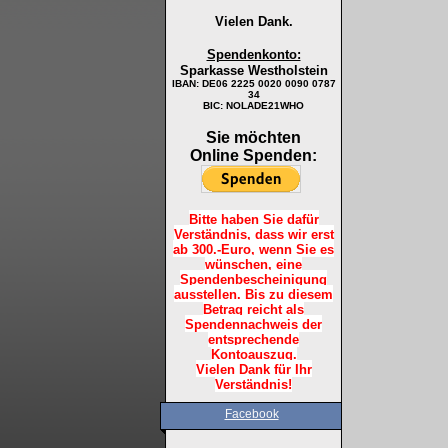
Vielen Dank.
Spendenkonto:
Sparkasse Westholstein
IBAN:
DE06 2225 0020 0090 0787
34
BIC: NOLADE21WHO
Sie möchten
Online Spenden:
Bitte haben Sie dafür
Verständnis, dass wir erst
ab 300.-Euro, wenn Sie es
wünschen, eine
Spendenbescheinigung
ausstellen. Bis zu diesem
Betrag reicht als
Spendennachweis der
entsprechende
Kontoauszug.
Vielen Dank für Ihr
Verständnis!
Facebook