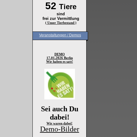
52
Tiere
sind
frei zur Vermittlung
( Unser Tierbestand )
Veranstaltungen / Demos
DEMO
17.01.2026 Berlin
Wir haben es satt!
Sei auch Du
dabei!
Wir waren dabei!
Demo-Bilder