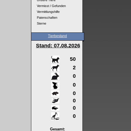
Unsere Tiere
Vermisst / Gefunden
Vermittlungshilfe
Patenschaften
Sterne
Tierbestand
Stand: 07
.08.2026
50
2
0
0
0
0
0
0
Gesamt: