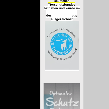
Deutschen
Tierschutzbundes
betrieben und wurde im
Okt
ober 2016
mit
d
er
Tierheimplakette
ausgezeichnet