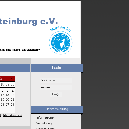
Login
26
>
Fr
Sa
So
5
6
7
12
13
14
19
20
21
26
27
28
Tiervermittlung
|
t
Monatsansicht
Informationen
Vermittlung