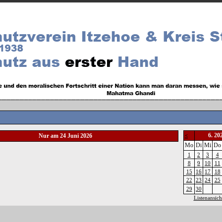
6. 20
Nur am 24 Juni 2026
<
Mo
Di
Mi
Do
1
2
3
4
8
9
10
11
15
16
17
18
22
23
24
25
29
30
Listenansich