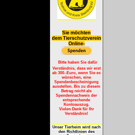
S
ie möchten
dem Tierschutzverein
Online-
Bitte haben Sie dafür
Verständnis, dass wir erst
ab 300.-Euro, wenn Sie es
wünschen, eine
Spendenbescheinigung
ausstellen. Bis zu diesem
Betrag reicht als
Spendennachweis der
entsprechende
Kontoauszug.
Vielen Dank für Ihr
Verständnis!
Unser Tierheim wird nach
den Richtlinien des