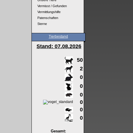
Unsere Tiere
Vermisst / Gefunden
Vermittlungshilfe
Patenschaften
Sterne
Tierbestand
Stand: 07
.08.2026
50
2
0
0
0
0
0
0
Gesamt: