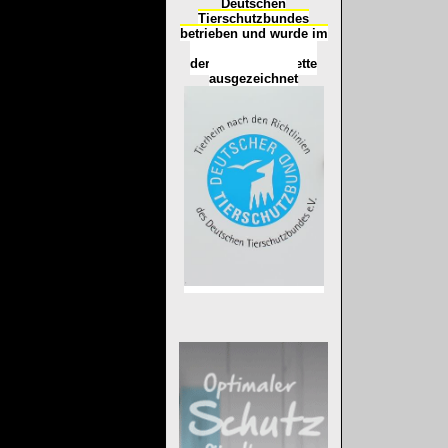
Deutschen
Tierschutzbundes
betrieben und wurde im
Okt
ober 2016
mit
d
er
Tierheimplakette
ausgezeichnet