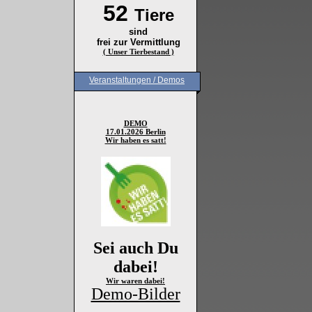
52
Tiere
sind
frei zur Vermittlung
( Unser Tierbestand )
Veranstaltungen / Demos
DEMO
17.01.2026 Berlin
Wir haben es satt!
Sei auch Du
dabei!
Wir waren dabei!
Demo-Bilder