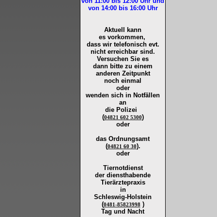
von 11:00 bis 12:00
Uhr und
von 14:00 bis 16:00
Uhr
Aktuell kann
es vorkommen,
dass wir telefonisch evt.
nicht erreichbar sind.
Versuchen Sie es
dann bitte zu
einem
anderen Zeitpunkt
noch einmal
oder
wenden sich in Notfällen
an
die
Polizei
(
)
04821 602 5300
oder
das Ordnungsamt
(
).
04821 60 30
oder
Tiernotdienst
der
diensthabende
Tierärztepraxis
in
Schleswig-Holstein
(
)
0481-85823998
Tag und Nacht