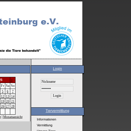
Login
26
>
Fr
Sa
So
5
6
7
12
13
14
19
20
21
26
27
28
Tiervermittlung
|
t
Monatsansicht
Informationen
Vermittlung