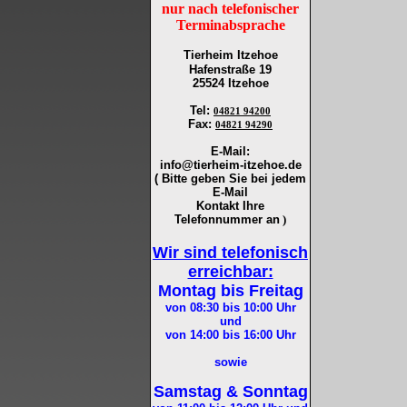
nur nach telefonischer
Terminabsprache
Tierheim Itzehoe
Hafenstraße 19
25524 Itzehoe
Tel
:
04821 94200
Fax
:
04821 94290
E-Mail:
info@tierheim-itzehoe.de
( Bitte geben Sie bei jedem
E-Mail
Kontakt Ihre
Telefonnummer an
)
Wir sind telefonisch
erreichbar:
Montag bis Freitag
von 08:30 bis 10:00
Uhr
und
von 14:00 bis 16:00
Uhr
sowie
Samstag & Sonntag