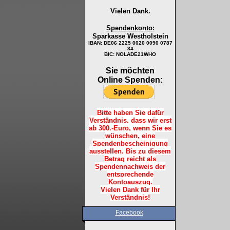
Vielen Dank.
Spendenkonto:
Sparkasse Westholstein
IBAN:
DE06 2225 0020 0090 0787
34
BIC: NOLADE21WHO
Sie möchten
Online Spenden:
Bitte haben Sie dafür
Verständnis, dass wir erst
ab 300.-Euro, wenn Sie es
wünschen, eine
Spendenbescheinigung
ausstellen. Bis zu diesem
Betrag reicht als
Spendennachweis der
entsprechende
Kontoauszug.
Vielen Dank für Ihr
Verständnis!
Facebook