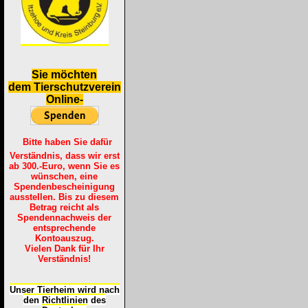
S
ie möchten
dem Tierschutzverein
Online-
Bitte haben Sie dafür
Verständnis, dass wir erst
ab 300.-Euro, wenn Sie es
wünschen, eine
Spendenbescheinigung
ausstellen. Bis zu diesem
Betrag reicht als
Spendennachweis der
entsprechende
Kontoauszug.
Vielen Dank für Ihr
Verständnis!
Unser Tierheim wird nach
den Richtlinien des