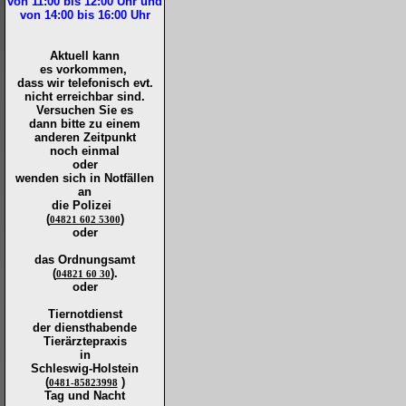
von 11:00 bis 12:00
Uhr und
von 14:00 bis 16:00
Uhr
Aktuell kann
es vorkommen,
dass wir telefonisch evt.
nicht erreichbar sind.
Versuchen Sie es
dann bitte zu
einem
anderen Zeitpunkt
noch einmal
oder
wenden sich in Notfällen
an
die
Polizei
(
)
04821 602 5300
oder
das Ordnungsamt
(
).
04821 60 30
oder
Tiernotdienst
der
diensthabende
Tierärztepraxis
in
Schleswig-Holstein
(
)
0481-85823998
Tag und Nacht