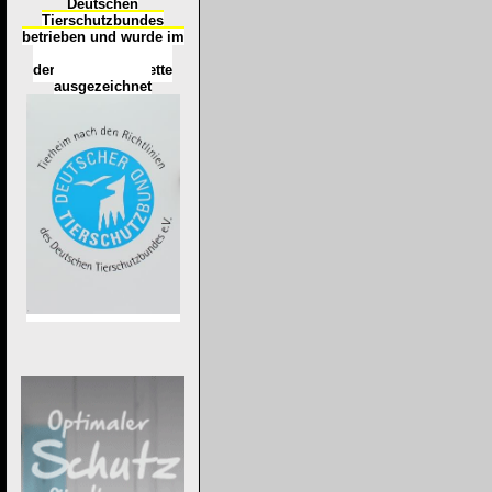
Deutschen
Tierschutzbundes
betrieben und wurde im
Okt
ober 2016
mit
d
er
Tierheimplakette
ausgezeichnet