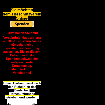
S
ie möchten
dem Tierschutzverein
Online-
Bitte haben Sie dafür
Verständnis, dass wir erst
ab 300.-Euro, wenn Sie es
wünschen, eine
Spendenbescheinigung
ausstellen. Bis zu diesem
Betrag reicht als
Spendennachweis der
entsprechende
Kontoauszug.
Vielen Dank für Ihr
Verständnis!
Unser Tierheim wird nach
den Richtlinien des
Deutschen
Tierschutzbundes
betrieben und wurde im
Okt
ober 2016
mit
d
er
Tierheimplakette