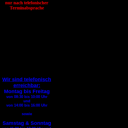
nur nach telefonischer
Terminabsprache
Tierheim Itzehoe
Hafenstraße 19
25524 Itzehoe
Tel
:
04821 94200
Fax
:
04821 94290
E-Mail:
info@tierheim-itzehoe.de
( Bitte geben Sie bei jedem
E-Mail
Kontakt Ihre
Telefonnummer an
)
Wir sind telefonisch
erreichbar:
Montag bis Freitag
von 08:30 bis 10:00
Uhr
und
von 14:00 bis 16:00
Uhr
sowie
Samstag & Sonntag