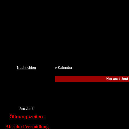
Nachrichten
» Kalender
Neues aus dem Tierheim
Nur am 4 Juni 
Termine
Kalender TSchV IZ
Pressemeldungen DTSchB
Tierklau & Kleidersammlung?
Anschrift
Öffnungszeiten:
Ab sofort Vermittlung