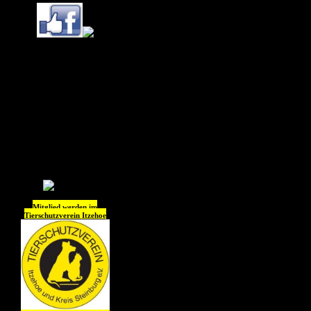
Ihr könnt uns (Tierheim
Itzehoe) jetzt auch
auf
Instagram
folgen !!
Wir freuen uns auf Euch
😊😊😊😊
Mitglied werden im
Tierschutzverein
Itzehoe