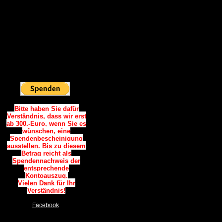
Vielen Dank.
Spendenkonto:
Sparkasse Westholstein
IBAN:
DE06 2225 0020 0090 0787
34
BIC: NOLADE21WHO
Sie möchten
Online Spenden:
Bitte haben Sie dafür
Verständnis, dass wir erst
ab 300.-Euro, wenn Sie es
wünschen, eine
Spendenbescheinigung
ausstellen. Bis zu diesem
Betrag reicht als
Spendennachweis der
entsprechende
Kontoauszug.
Vielen Dank für Ihr
Verständnis!
Facebook