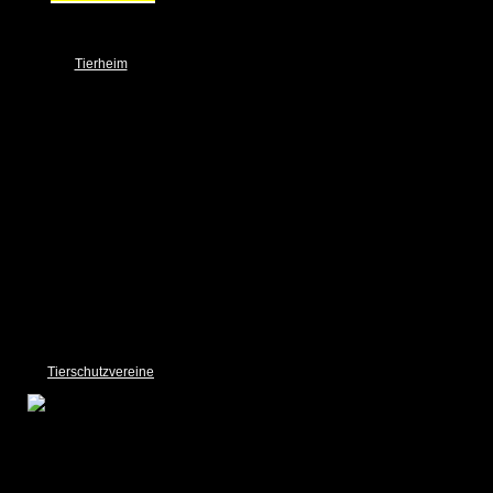
Tierheim
NOTFALL
Über uns
Das Team
Ehrenamt
Spender
Spendendosen / Boxen
Wunschbrunnen
Unser Tierheim
Bilder Gallery
Links
Sponsoring
Impressum und Datenschutz
Tierschutzvereine