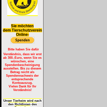
S
ie möchten
dem Tierschutzverein
Online-
Bitte haben Sie dafür
Verständnis, dass wir erst
ab 300.-Euro, wenn Sie es
wünschen, eine
Spendenbescheinigung
ausstellen. Bis zu diesem
Betrag reicht als
Spendennachweis der
entsprechende
Kontoauszug.
Vielen Dank für Ihr
Verständnis!
Unser Tierheim wird nach
den Richtlinien des