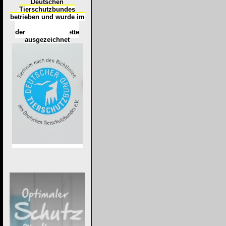
Deutschen
Tierschutzbundes
betrieben und wurde im
Okt
ober 2016
mit
d
er
Tierheimplakette
ausgezeichnet