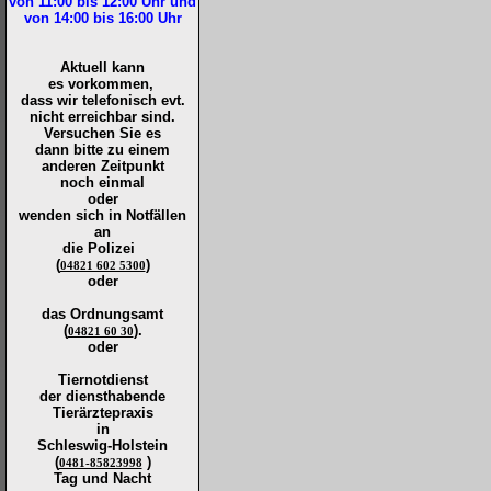
von 11:00 bis 12:00
Uhr und
von 14:00 bis 16:00
Uhr
Aktuell kann
es vorkommen,
dass wir telefonisch evt.
nicht erreichbar sind.
Versuchen Sie es
dann bitte zu
einem
anderen Zeitpunkt
noch einmal
oder
wenden sich in Notfällen
an
die
Polizei
(
)
04821 602 5300
oder
das Ordnungsamt
(
).
04821 60 30
oder
Tiernotdienst
der
diensthabende
Tierärztepraxis
in
Schleswig-Holstein
(
)
0481-85823998
Tag und Nacht