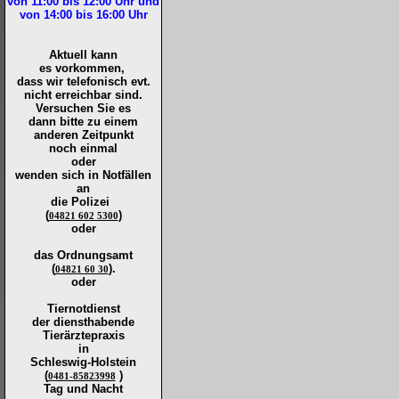
von 11:00 bis 12:00
Uhr und
von 14:00 bis 16:00
Uhr
Aktuell kann
es vorkommen,
dass wir telefonisch evt.
nicht erreichbar sind.
Versuchen Sie es
dann bitte zu
einem
anderen Zeitpunkt
noch einmal
oder
wenden sich in Notfällen
an
die
Polizei
(
)
04821 602 5300
oder
das Ordnungsamt
(
).
04821 60 30
oder
Tiernotdienst
der
diensthabende
Tierärztepraxis
in
Schleswig-Holstein
(
)
0481-85823998
Tag und Nacht