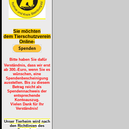
S
ie möchten
dem Tierschutzverein
Online-
Bitte haben Sie dafür
Verständnis, dass wir erst
ab 300.-Euro, wenn Sie es
wünschen, eine
Spendenbescheinigung
ausstellen. Bis zu diesem
Betrag reicht als
Spendennachweis der
entsprechende
Kontoauszug.
Vielen Dank für Ihr
Verständnis!
Unser Tierheim wird nach
den Richtlinien des