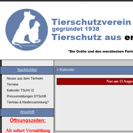
Nachrichten
» Kalender
Neues aus dem Tierheim
Nur am 15 Augus
Termine
Kalender TSchV IZ
Pressemeldungen DTSchB
Tierklau & Kleidersammlung?
Anschrift
Öffnungszeiten:
Ab sofort Vermittlung