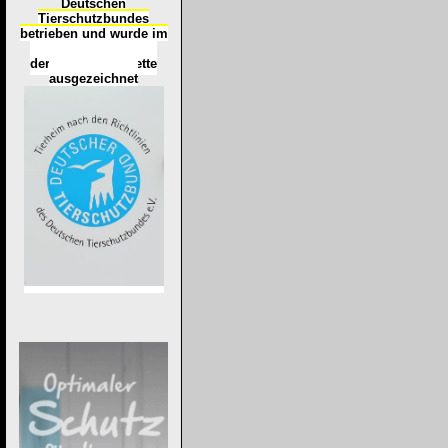
Deutschen
Tierschutzbundes
betrieben und wurde im
Okt
ober 2016
mit
d
er
Tierheimplakette
ausgezeichnet