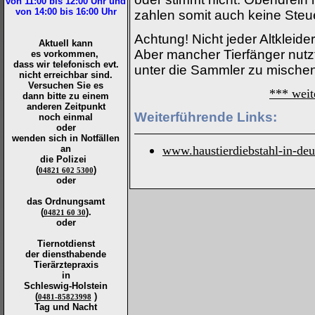
von 11:00 bis 12:00
Uhr und
von 14:00 bis 16:00
Uhr
zahlen somit auch keine Steu
Achtung! Nicht jeder Altkleide
Aktuell kann
Aber mancher Tierfänger nutzt
es vorkommen,
dass wir telefonisch evt.
unter die Sammler zu mischen
nicht erreichbar sind.
Versuchen Sie es
*** weit
dann bitte zu
einem
anderen Zeitpunkt
Weiterführende Links:
noch einmal
oder
wenden sich in Notfällen
an
www.haustierdiebstahl-in-deu
die
Polizei
(
)
04821 602 5300
oder
das Ordnungsamt
(
).
04821 60 30
oder
Tiernotdienst
der
diensthabende
Tierärztepraxis
in
Schleswig-Holstein
(
)
0481-85823998
Tag und Nacht