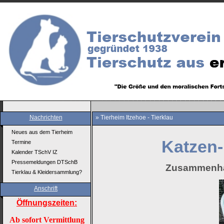
Nachrichten
» Tierheim Itzehoe - Tierklau
Neues aus dem Tierheim
Katzen
Termine
Kalender TSchV IZ
Pressemeldungen DTSchB
Zusammenha
Tierklau & Kleidersammlung?
Anschrift
Öffnungszeiten:
Ab sofort Vermittlung