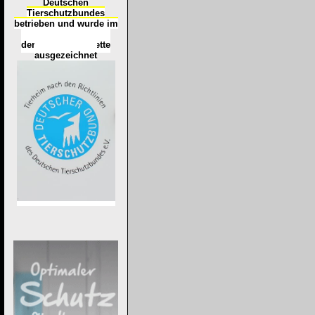
Deutschen
Tierschutzbundes
betrieben und wurde im
Okt
ober 2016
mit
d
er
Tierheimplakette
ausgezeichnet