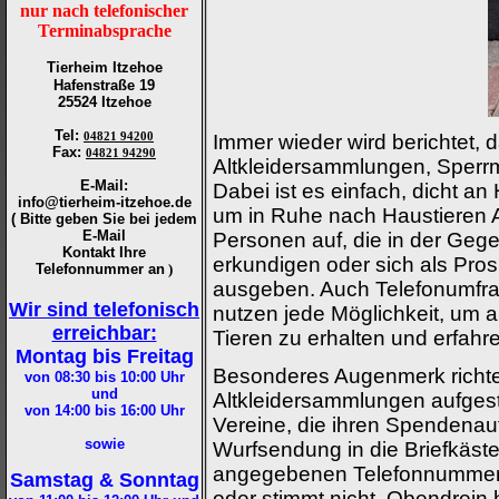
nur nach telefonischer
Terminabsprache
Tierheim Itzehoe
Hafenstraße 19
25524 Itzehoe
Tel
:
04821 94200
Immer wieder wird berichtet, 
Fax
:
04821 94290
Altkleidersammlungen, Sperr
E-Mail:
Dabei ist es einfach, dicht a
info@tierheim-itzehoe.de
um in Ruhe nach Haustieren 
( Bitte geben Sie bei jedem
E-Mail
Personen auf, die in der Geg
Kontakt Ihre
erkundigen oder sich als Prosp
Telefonnummer an
)
ausgeben. Auch Telefonumfra
Wir sind telefonisch
nutzen jede Möglichkeit, um 
erreichbar:
Tieren zu erhalten und erfahr
Montag bis Freitag
Besonderes Augenmerk richtet
von 08:30 bis 10:00
Uhr
und
Altkleidersammlungen aufgest
von 14:00 bis 16:00
Uhr
Vereine, die ihren Spendenauf
sowie
Wurfsendung in die Briefkästen
angegebenen Telefonnummer is
Samstag & Sonntag
oder stimmt nicht. Obendrei