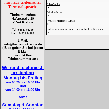
nur nach telefonischer
Tier-Suche
Terminabsprache
»
Wildtierhilfe
Tierheim Itzehoe
»
Hafenstraße 19
Weitere "tierische" Links
25524 Itzehoe
»
Informationen für unsere ausländischen Besucher
Tel
:
04821 94200
»
Fax
:
04821 94290
E-Mail:
info@tierheim-itzehoe.de
( Bitte geben Sie bei jedem
E-Mail
Kontakt Ihre
Telefonnummer an
)
Wir sind telefonisch
erreichbar:
Montag bis Freitag
von 08:30 bis 10:00
Uhr
und
von 14:00 bis 16:00
Uhr
sowie
Samstag & Sonntag