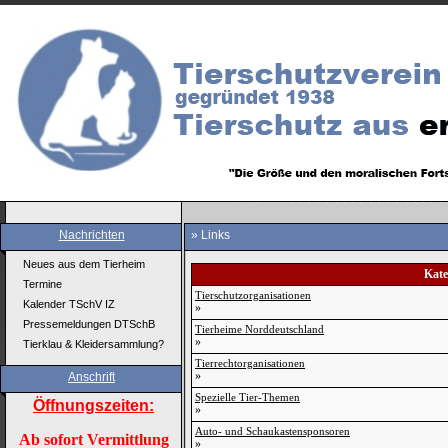
Nachrichten
»
Links
Neues aus dem Tierheim
Kate
Termine
Tierschutzorganisationen
Kalender TSchV IZ
»
Pressemeldungen DTSchB
Tierheime Norddeutschland
»
Tierklau & Kleidersammlung?
Tierrechtorganisationen
»
Anschrift
Spezielle Tier-Themen
Öffnungszeiten:
»
Auto- und Schaukastensponsoren
Ab sofort Vermittlung
»