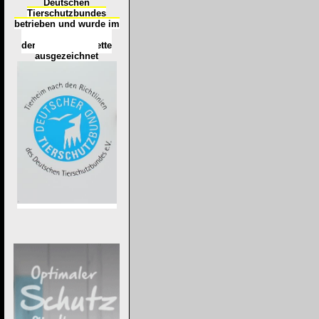
Deutschen
Tierschutzbundes
betrieben und wurde im
Okt
ober 2016
mit
d
er
Tierheimplakette
ausgezeichnet