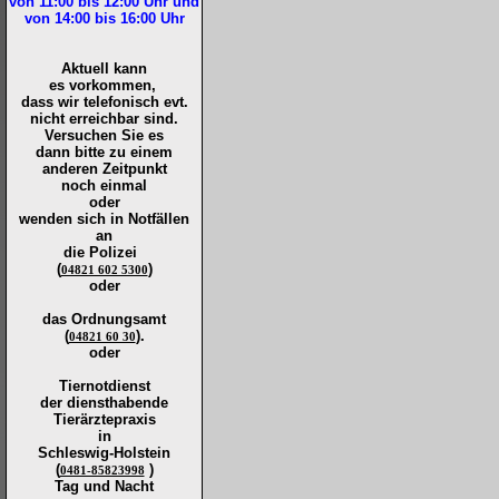
von 11:00 bis 12:00
Uhr und
von 14:00 bis 16:00
Uhr
Aktuell kann
es vorkommen,
dass wir telefonisch evt.
nicht erreichbar sind.
Versuchen Sie es
dann bitte zu
einem
anderen Zeitpunkt
noch einmal
oder
wenden sich in Notfällen
an
die
Polizei
(
)
04821 602 5300
oder
das Ordnungsamt
(
).
04821 60 30
oder
Tiernotdienst
der
diensthabende
Tierärztepraxis
in
Schleswig-Holstein
(
)
0481-85823998
Tag und Nacht