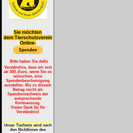
S
ie möchten
dem Tierschutzverein
Online-
Bitte haben Sie dafür
Verständnis, dass wir erst
ab 300.-Euro, wenn Sie es
wünschen, eine
Spendenbescheinigung
ausstellen. Bis zu diesem
Betrag reicht als
Spendennachweis der
entsprechende
Kontoauszug.
Vielen Dank für Ihr
Verständnis!
Unser Tierheim wird nach
den Richtlinien des