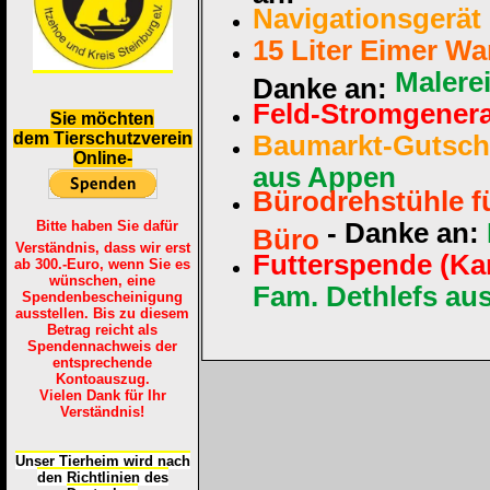
Navigationsgerät
15 Liter Eimer Wa
Malere
Danke an:
Feld-Stromgenera
S
ie möchten
dem Tierschutzverein
Baumarkt-Gutsch
Online-
aus Appen
Bürodrehstühle fü
Bitte haben Sie dafür
- Danke an:
Büro
Verständnis, dass wir erst
Futterspende (Kar
ab 300.-Euro, wenn Sie es
wünschen, eine
Fam. Dethlefs au
Spendenbescheinigung
ausstellen. Bis zu diesem
Betrag reicht als
Spendennachweis der
entsprechende
Kontoauszug.
Vielen Dank für Ihr
Verständnis!
Unser Tierheim wird nach
den Richtlinien des