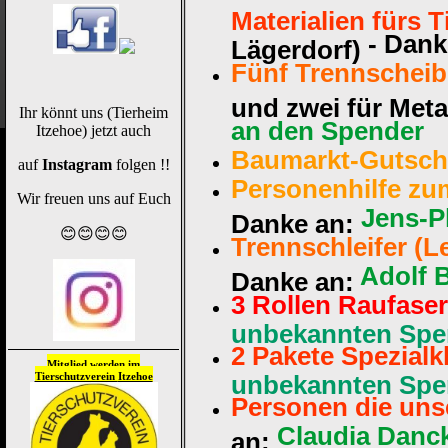
Materialien fürs 
- Dank
Lägerdorf)
Fünf Trennschei
und zwei für Met
Ihr könnt uns (Tierheim
an den Spender
Itzehoe) jetzt auch
Baumarkt-Gutsc
auf
Instagram
folgen !!
Personenhilfe zu
Wir freuen uns auf Euch
Jens-P
Danke an:
😊😊😊😊
Trennschleifer (
Adolf B
Danke an:
3 Rollen Raufase
unbekannten Spe
2 Pakete Spezialk
Mitglied werden im
Tierschutzverein
Itzehoe
unbekannten Spe
Personen die unse
Claudia Danc
an: