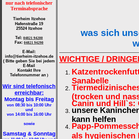
nur nach telefonischer
Terminabsprache
Tierheim Itzehoe
Hafenstraße 19
25524 Itzehoe
w
a
s sich un
Tel
:
04821 94200
w
Fax
:
04821 94290
E-Mail:
info@tierheim-itzehoe.de
WICHTIGE / DRING
( Bitte geben Sie bei jedem
E-Mail
Katzentrockenfutt
Kontakt Ihre
Telefonnummer an
)
Sanabelle
Wir sind telefonisch
Tiermedizinisches
erreichbar:
(trocken und nass
Montag bis Freitag
Canin und Hill`s: 
von 08:30 bis 10:00
Uhr
unsere Kaninchen
und
von 14:00 bis 16:00
Uhr
kann helfen
sowie
Papp-Pommesschal
Samstag & Sonntag
als hygienischen 