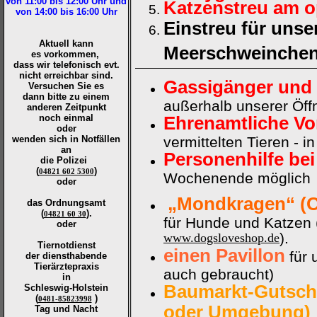
von 11:00 bis 12:00
Uhr und
Katzenstreu am o
von 14:00 bis 16:00
Uhr
Einstreu für unse
Aktuell kann
Meerschweinchen
es vorkommen,
dass wir telefonisch evt.
nicht erreichbar sind.
Gassigänger und
Versuchen Sie es
dann bitte zu
einem
außerhalb unserer Öff
anderen Zeitpunkt
noch einmal
Ehrenamtliche Vo
oder
wenden sich in Notfällen
vermittelten Tieren - 
an
Personenhilfe be
die
Polizei
(
)
04821 602 5300
Wochenende möglich
oder
„
Mondkragen“ (
das Ordnungsamt
(
).
04821 60 30
für Hunde und Katzen 
oder
).
www.dogsloveshop.de
Tiernotdienst
einen Pavillon
für 
der
diensthabende
Tierärztepraxis
auch gebraucht)
in
Baumarkt-Gutsche
Schleswig-Holstein
(
)
0481-85823998
oder Umgebung)
Tag und Nacht