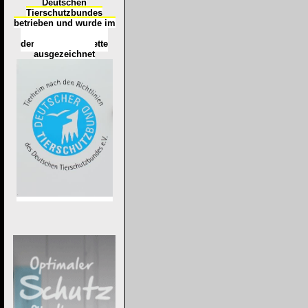
Deutschen
Tierschutzbundes
betrieben und wurde im
Okt
ober 2016
mit
d
er
Tierheimplakette
ausgezeichnet