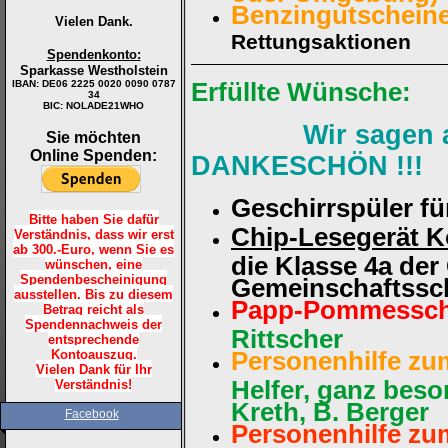
Benzingutschein
Vielen Dank.
Rettungsaktionen
Spendenkonto:
Sparkasse Westholstein
IBAN:
DE06 2225 0020 0090 0787
Erfüllte Wünsche:
34
BIC: NOLADE21WHO
Wir sagen allen
Sie möchten
Online Spenden:
DANKE
SCHÖN !!!
Geschirrspüler fü
Bitte haben Sie dafür
Chip-Lesegerät Ko
Verständnis, dass wir erst
ab 300.-Euro, wenn Sie es
die Klasse 4a der
wünschen, eine
Spendenbescheinigung
Gemeinschaftssc
ausstellen. Bis zu diesem
Papp-Pommessc
Betrag reicht als
Spendennachweis der
Rittscher
entsprechende
Kontoauszug.
Personenhilfe z
Vielen Dank für Ihr
Helfer, ganz beso
Verständnis!
Kreth, B. Berger
Facebook
Personenhilfe z