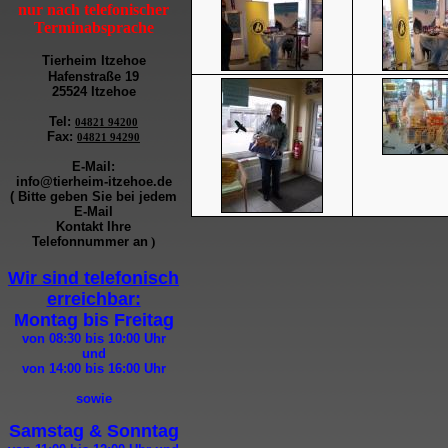
nur nach telefonischer
Terminabsprache
Tierheim Itzehoe
Hafenstraße 19
25524 Itzehoe
Tel
:
04821 94200
Fax
:
04821 94290
E-Mail:
info@tierheim-itzehoe.de
( Bitte geben Sie bei jedem
E-Mail
Kontakt Ihre
Telefonnummer an
)
Wir sind telefonisch
erreichbar:
Montag bis Freitag
von 08:30 bis 10:00
Uhr
und
von 14:00 bis 16:00
Uhr
sowie
Samstag & Sonntag