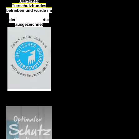
Deutschen
Tierschutzbundes
betrieben und wurde im
Okt
ober 2016
mit
d
er
Tierheimplakette
ausgezeichnet