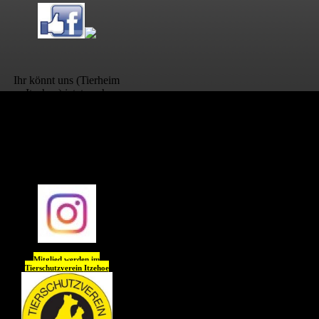
Ihr könnt uns (Tierheim
Itzehoe) jetzt auch
auf
Instagram
folgen !!
Wir freuen uns auf Euch
😊😊😊😊
Mitglied werden im
Tierschutzverein
Itzehoe