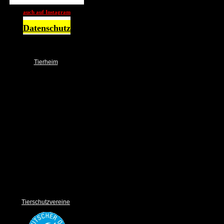
auch auf Instagram
Datenschutz
Tierheim
NOTFALL
Über uns
Das Team
Ehrenamt
Spender
Spendendosen / Boxen
Wunschbrunnen
Unser Tierheim
Bilder Gallery
Links
Sponsoring
Impressum und Datenschutz
Tierschutzvereine