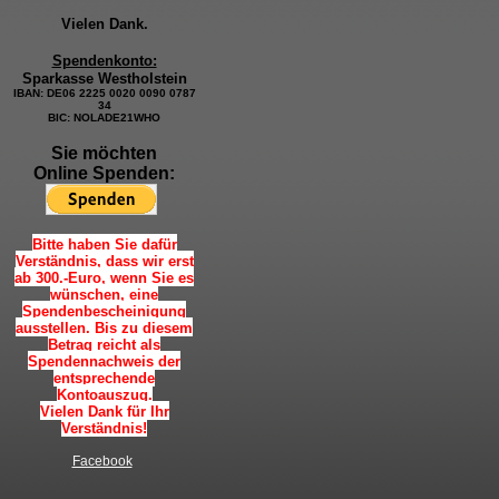
Vielen Dank.
Spendenkonto:
Sparkasse Westholstein
IBAN:
DE06 2225 0020 0090 0787
34
BIC: NOLADE21WHO
Sie möchten
Online Spenden:
Bitte haben Sie dafür
Verständnis, dass wir erst
ab 300.-Euro, wenn Sie es
wünschen, eine
Spendenbescheinigung
ausstellen. Bis zu diesem
Betrag reicht als
Spendennachweis der
entsprechende
Kontoauszug.
Vielen Dank für Ihr
Verständnis!
Facebook