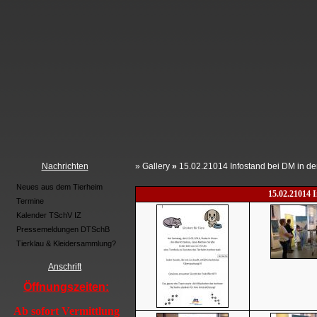
Nachrichten
»
Gallery
»
15.02.21014 Infostand bei DM in de
Neues aus dem Tierheim
15.02.21014 I
Termine
Kalender TSchV IZ
Pressemeldungen DTSchB
Tierklau & Kleidersammlung?
Anschrift
Öffnungszeiten:
Ab sofort Vermittlung