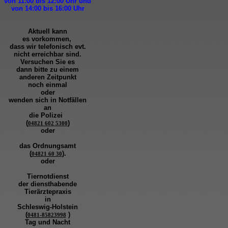
von 11:00 bis 12:00
Uhr und
von 14:00 bis 16:00
Uhr
Aktuell kann
es vorkommen,
dass wir telefonisch evt.
nicht erreichbar sind.
Versuchen Sie es
dann bitte zu
einem
anderen Zeitpunkt
noch einmal
oder
wenden sich in Notfällen
an
die
Polizei
(
)
04821 602 5300
oder
das Ordnungsamt
(
).
04821 60 30
oder
Tiernotdienst
der
diensthabende
Tierärztepraxis
in
Schleswig-Holstein
(
)
0481-85823998
Tag und Nacht