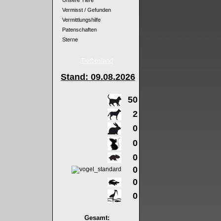
Unsere Tiere
Vermisst / Gefunden
Vermittlungshilfe
Patenschaften
Sterne
Tierbestand
Stand: 09
.08.2026
50
2
0
0
0
0
0
0
Gesamt: