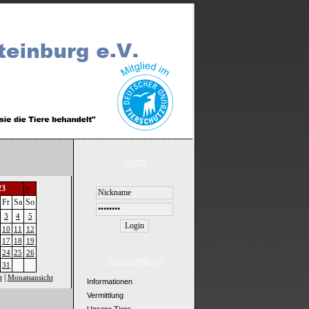
Login
23
>
Fr
Sa
So
3
4
5
10
11
12
17
18
19
24
25
26
Tiervermittlung
31
|
t
Monatsansicht
Informationen
Vermittlung