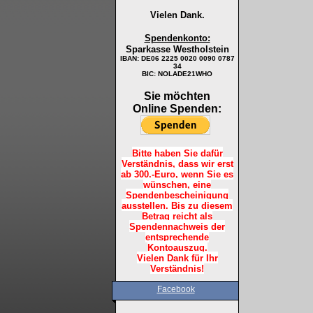
Vielen Dank.
Spendenkonto:
Sparkasse Westholstein
IBAN:
DE06 2225 0020 0090 0787
34
BIC: NOLADE21WHO
Sie möchten
Online Spenden:
Bitte haben Sie dafür
Verständnis, dass wir erst
ab 300.-Euro, wenn Sie es
wünschen, eine
Spendenbescheinigung
ausstellen. Bis zu diesem
Betrag reicht als
Spendennachweis der
entsprechende
Kontoauszug.
Vielen Dank für Ihr
Verständnis!
Facebook