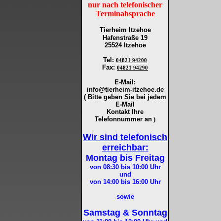
nur nach telefonischer
Terminabsprache
Tierheim Itzehoe
Hafenstraße 19
25524 Itzehoe
Tel
:
04821 94200
Fax
:
04821 94290
E-Mail:
info@tierheim-itzehoe.de
( Bitte geben Sie bei jedem
E-Mail
Kontakt Ihre
Telefonnummer an
)
Wir sind telefonisch
erreichbar:
Montag bis Freitag
von 08:30 bis 10:00
Uhr
und
von 14:00 bis 16:00
Uhr
sowie
Samstag & Sonntag