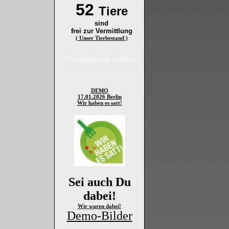
52
Tiere
sind
frei zur Vermittlung
( Unser Tierbestand )
Veranstaltungen / Demos
DEMO
17.01.2026 Berlin
Wir haben es satt!
Sei auch Du
dabei!
Wir waren dabei!
Demo-Bilder