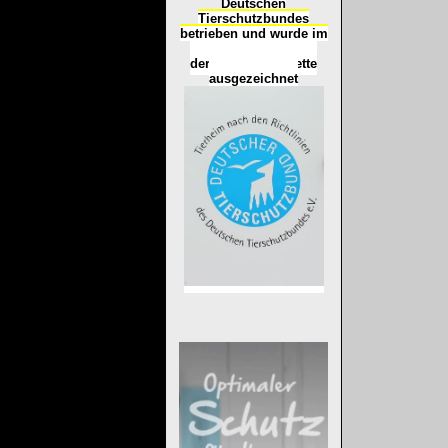
Deutschen
Tierschutzbundes
betrieben und wurde im
Okt
ober 2016
mit
d
er
Tierheimplakette
ausgezeichnet