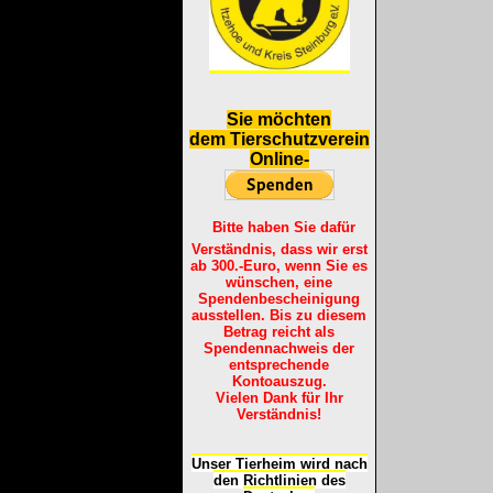
S
ie möchten
dem Tierschutzverein
Online-
Bitte haben Sie dafür
Verständnis, dass wir erst
ab 300.-Euro, wenn Sie es
wünschen, eine
Spendenbescheinigung
ausstellen. Bis zu diesem
Betrag reicht als
Spendennachweis der
entsprechende
Kontoauszug.
Vielen Dank für Ihr
Verständnis!
Unser Tierheim wird nach
den Richtlinien des