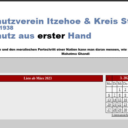
3. 20
Liste ab März 2023
<
Mo
Di
Mi
Do
1
2
6
7
8
9
13
14
15
16
20
21
22
23
27
28
29
30
Listenansich