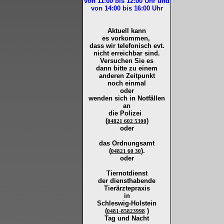
von 11:00 bis 12:00
Uhr und
von 14:00 bis 16:00
Uhr
Aktuell kann
es vorkommen,
dass wir telefonisch evt.
nicht erreichbar sind.
Versuchen Sie es
dann bitte zu
einem
anderen Zeitpunkt
noch einmal
oder
wenden sich in Notfällen
an
die
Polizei
(
)
04821 602 5300
oder
das Ordnungsamt
(
).
04821 60 30
oder
Tiernotdienst
der
diensthabende
Tierärztepraxis
in
Schleswig-Holstein
(
)
0481-85823998
Tag und Nacht