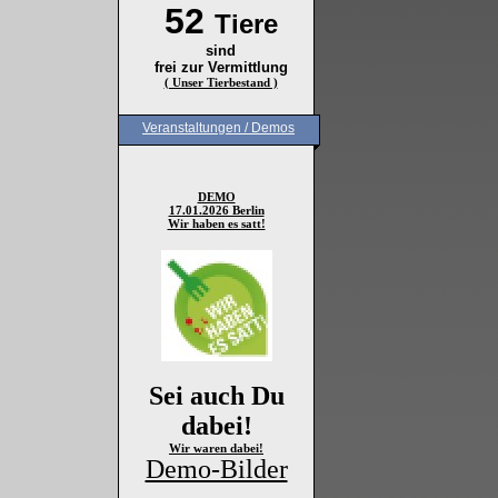
52
Tiere
sind
frei zur Vermittlung
( Unser Tierbestand )
Veranstaltungen / Demos
DEMO
17.01.2026 Berlin
Wir haben es satt!
Sei auch Du
dabei!
Wir waren dabei!
Demo-Bilder