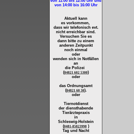
von 11:00 bis 12:00
Uhr und
von 14:00 bis 16:00
Uhr
Aktuell kann
es vorkommen,
dass wir telefonisch evt.
nicht erreichbar sind.
Versuchen Sie es
dann bitte zu
einem
anderen Zeitpunkt
noch einmal
oder
wenden sich in Notfällen
an
die
Polizei
(
)
04821 602 5300
oder
das Ordnungsamt
(
).
04821 60 30
oder
Tiernotdienst
der
diensthabende
Tierärztepraxis
in
Schleswig-Holstein
(
)
0481-85823998
Tag und Nacht