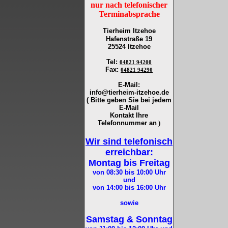
nur nach telefonischer
Terminabsprache
Tierheim Itzehoe
Hafenstraße 19
25524 Itzehoe
Tel
:
04821 94200
Fax
:
04821 94290
E-Mail:
info@tierheim-itzehoe.de
( Bitte geben Sie bei jedem
E-Mail
Kontakt Ihre
Telefonnummer an
)
Wir sind telefonisch
erreichbar:
Montag bis Freitag
von 08:30 bis 10:00
Uhr
und
von 14:00 bis 16:00
Uhr
sowie
Samstag & Sonntag