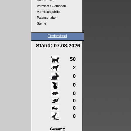
Unsere Tiere
Vermisst / Gefunden
Vermittlungshilfe
Patenschaften
Sterne
Tierbestand
Stand: 07
.08.2026
50
2
0
0
0
0
0
0
Gesamt: