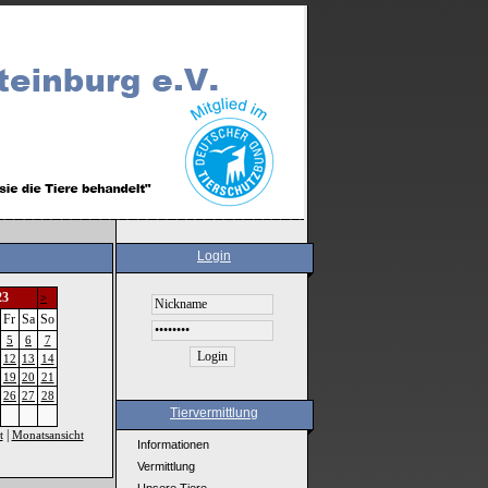
Login
23
>
Fr
Sa
So
5
6
7
12
13
14
19
20
21
26
27
28
Tiervermittlung
|
t
Monatsansicht
Informationen
Vermittlung