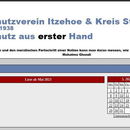
5. 20
Liste ab Mai 2023
<
Mo
Di
Mi
Do
1
2
3
4
8
9
10
11
15
16
17
18
22
23
24
25
29
30
31
Listenansich