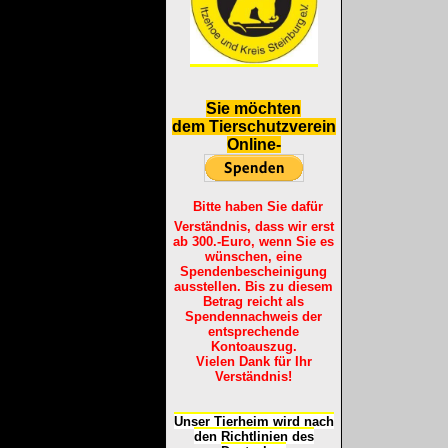
S
ie möchten
dem Tierschutzverein
Online-
Bitte haben Sie dafür
Verständnis, dass wir erst
ab 300.-Euro, wenn Sie es
wünschen, eine
Spendenbescheinigung
ausstellen. Bis zu diesem
Betrag reicht als
Spendennachweis der
entsprechende
Kontoauszug.
Vielen Dank für Ihr
Verständnis!
Unser Tierheim wird nach
den Richtlinien des