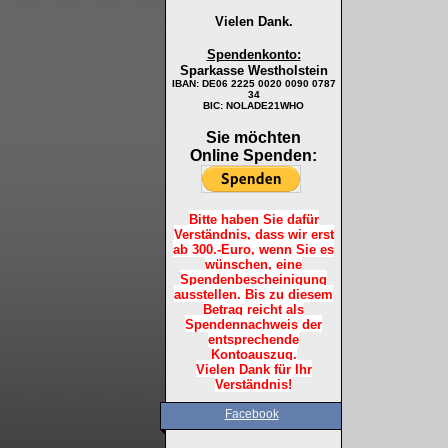
Vielen Dank.
Spendenkonto:
Sparkasse Westholstein
IBAN:
DE06 2225 0020 0090 0787
34
BIC: NOLADE21WHO
Sie möchten
Online Spenden:
Bitte haben Sie dafür
Verständnis, dass wir erst
ab 300.-Euro, wenn Sie es
wünschen, eine
Spendenbescheinigung
ausstellen. Bis zu diesem
Betrag reicht als
Spendennachweis der
entsprechende
Kontoauszug.
Vielen Dank für Ihr
Verständnis!
Facebook