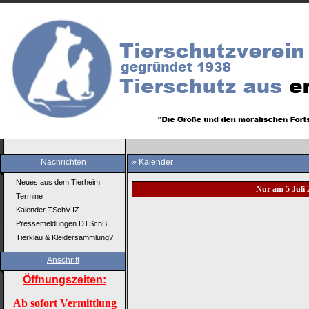
Nachrichten
» Kalender
Neues aus dem Tierheim
Nur am 5 Juli 
Termine
Kalender TSchV IZ
Pressemeldungen DTSchB
Tierklau & Kleidersammlung?
Anschrift
Öffnungszeiten:
Ab sofort Vermittlung