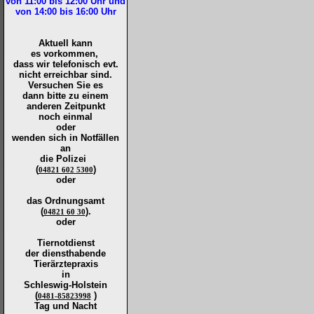
von 11:00 bis 12:00
Uhr und
von 14:00 bis 16:00
Uhr
Aktuell kann
es vorkommen,
dass wir telefonisch evt.
nicht erreichbar sind.
Versuchen Sie es
dann bitte zu
einem
anderen Zeitpunkt
noch einmal
oder
wenden sich in Notfällen
an
die
Polizei
(
)
04821 602 5300
oder
das Ordnungsamt
(
).
04821 60 30
oder
Tiernotdienst
der
diensthabende
Tierärztepraxis
in
Schleswig-Holstein
(
)
0481-85823998
Tag und Nacht