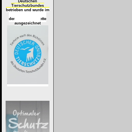
Deutschen
Tierschutzbundes
betrieben und wurde im
Okt
ober 2016
mit
d
er
Tierheimplakette
ausgezeichnet