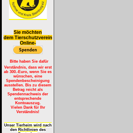
S
ie möchten
dem Tierschutzverein
Online-
Bitte haben Sie dafür
Verständnis, dass wir erst
ab 300.-Euro, wenn Sie es
wünschen, eine
Spendenbescheinigung
ausstellen. Bis zu diesem
Betrag reicht als
Spendennachweis der
entsprechende
Kontoauszug.
Vielen Dank für Ihr
Verständnis!
Unser Tierheim wird nach
den Richtlinien des