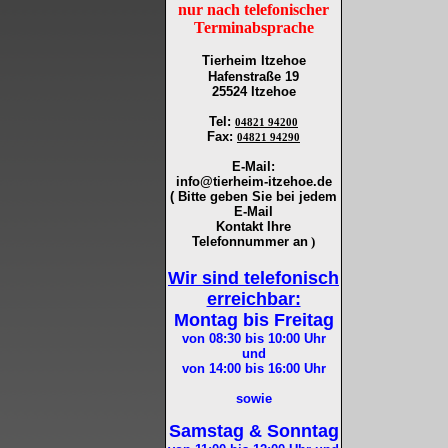
nur nach telefonischer
Terminabsprache
Tierheim Itzehoe
Hafenstraße 19
25524 Itzehoe
Tel
:
04821 94200
Fax
:
04821 94290
E-Mail:
info@tierheim-itzehoe.de
( Bitte geben Sie bei jedem
E-Mail
Kontakt Ihre
Telefonnummer an
)
Wir sind telefonisch
erreichbar:
Montag bis Freitag
von 08:30 bis 10:00
Uhr
und
von 14:00 bis 16:00
Uhr
sowie
Samstag & Sonntag