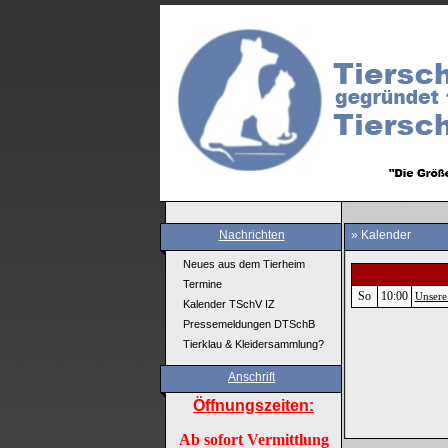
Nachrichten
» Kalender
Neues aus dem Tierheim
Termine
So
10:00
Unsere
Kalender TSchV IZ
Pressemeldungen DTSchB
Tierklau & Kleidersammlung?
Anschrift
Öffnungszeiten:
Ab sofort Vermittlung