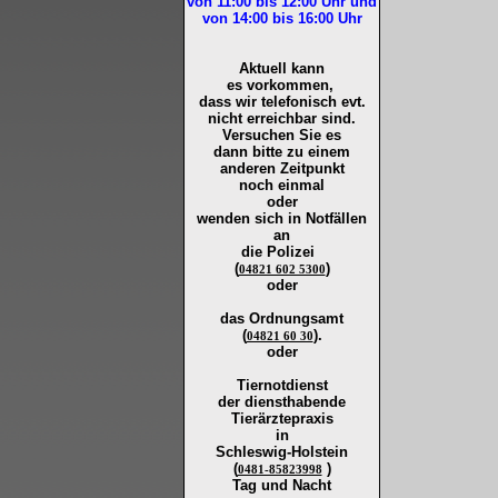
von 11:00 bis 12:00
Uhr und
von 14:00 bis 16:00
Uhr
Aktuell kann
es vorkommen,
dass wir telefonisch evt.
nicht erreichbar sind.
Versuchen Sie es
dann bitte zu
einem
anderen Zeitpunkt
noch einmal
oder
wenden sich in Notfällen
an
die
Polizei
(
)
04821 602 5300
oder
das Ordnungsamt
(
).
04821 60 30
oder
Tiernotdienst
der
diensthabende
Tierärztepraxis
in
Schleswig-Holstein
(
)
0481-85823998
Tag und Nacht