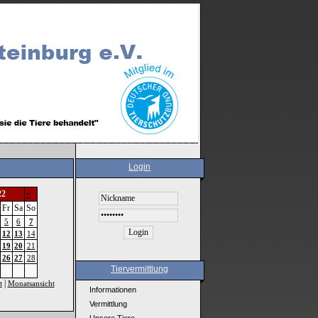
Login
22
>
Fr
Sa
So
5
6
7
12
13
14
19
20
21
26
27
28
Tiervermittlung
|
t
Monatsansicht
Informationen
Vermittlung