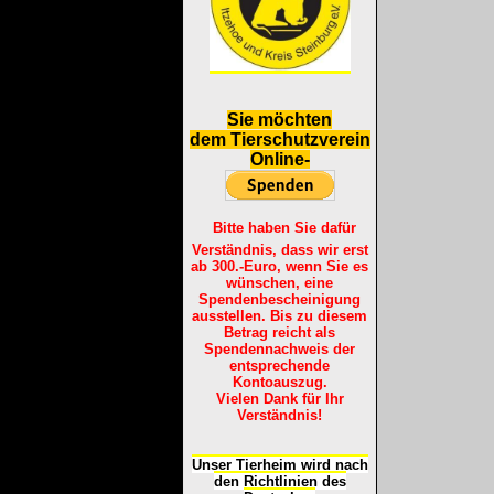
S
ie möchten
dem Tierschutzverein
Online-
Bitte haben Sie dafür
Verständnis, dass wir erst
ab 300.-Euro, wenn Sie es
wünschen, eine
Spendenbescheinigung
ausstellen. Bis zu diesem
Betrag reicht als
Spendennachweis der
entsprechende
Kontoauszug.
Vielen Dank für Ihr
Verständnis!
Unser Tierheim wird nach
den Richtlinien des