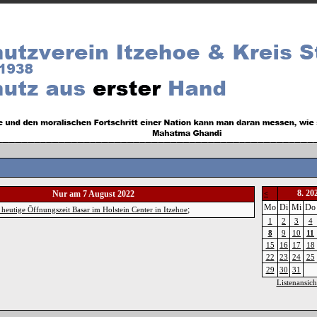
8. 20
Nur am 7 August 2022
<
Mo
Di
Mi
Do
;
 heutige Öffnungszeit Basar im Holstein Center in Itzehoe
1
2
3
4
8
9
10
11
15
16
17
18
22
23
24
25
29
30
31
Listenansich