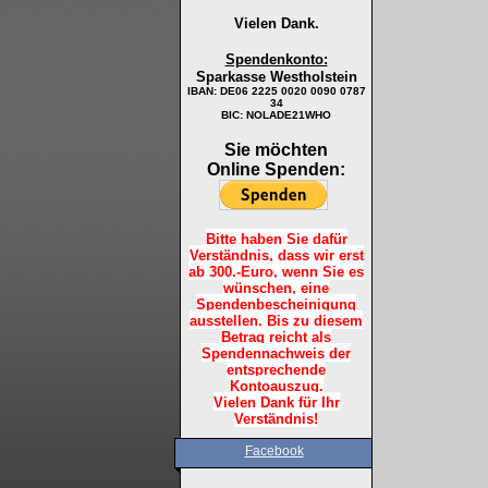
Vielen Dank.
Spendenkonto:
Sparkasse Westholstein
IBAN:
DE06 2225 0020 0090 0787
34
BIC: NOLADE21WHO
Sie möchten
Online Spenden:
Bitte haben Sie dafür
Verständnis, dass wir erst
ab 300.-Euro, wenn Sie es
wünschen, eine
Spendenbescheinigung
ausstellen. Bis zu diesem
Betrag reicht als
Spendennachweis der
entsprechende
Kontoauszug.
Vielen Dank für Ihr
Verständnis!
Facebook