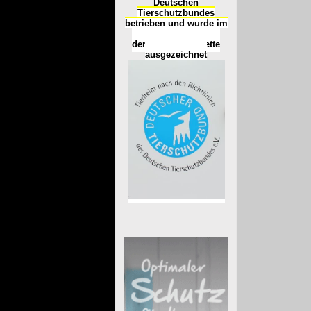
Deutschen
Tierschutzbundes
betrieben und wurde im
Okt
ober 2016
mit
d
er
Tierheimplakette
ausgezeichnet