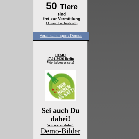
50
Tiere
sind
frei zur Vermittlung
( Unser Tierbestand )
Veranstaltungen / Demos
DEMO
17.01.2026 Berlin
Wir haben es satt!
Sei auch Du
dabei!
Wir waren dabei!
Demo-Bilder