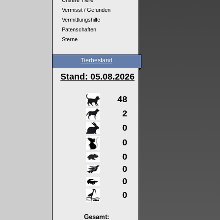
Unsere Tiere
Vermisst / Gefunden
Vermittlungshilfe
Patenschaften
Sterne
Tierbestand
Stand: 05
.08.2026
48
2
0
0
0
0
0
0
Gesamt: