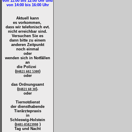
von 11:00 bis 12:00
Uhr und
von 14:00 bis 16:00
Uhr
Aktuell kann
es vorkommen,
dass wir telefonisch evt.
nicht erreichbar sind.
Versuchen Sie es
dann bitte zu
einem
anderen Zeitpunkt
noch einmal
oder
wenden sich in Notfällen
an
die
Polizei
(
)
04821 602 5300
oder
das Ordnungsamt
(
).
04821 60 30
oder
Tiernotdienst
der
diensthabende
Tierärztepraxis
in
Schleswig-Holstein
(
)
0481-85823998
Tag und Nacht