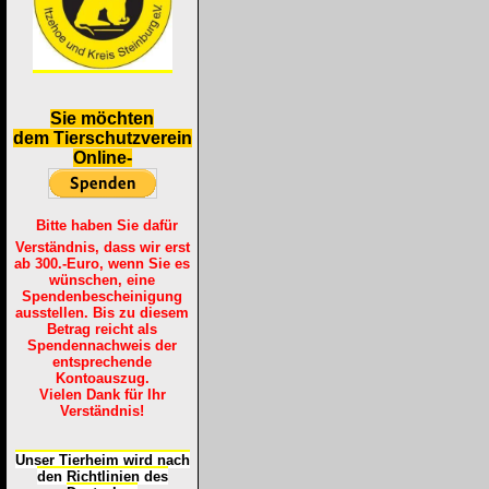
S
ie möchten
dem Tierschutzverein
Online-
Bitte haben Sie dafür
Verständnis, dass wir erst
ab 300.-Euro, wenn Sie es
wünschen, eine
Spendenbescheinigung
ausstellen. Bis zu diesem
Betrag reicht als
Spendennachweis der
entsprechende
Kontoauszug.
Vielen Dank für Ihr
Verständnis!
Unser Tierheim wird nach
den Richtlinien des