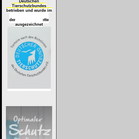
Deutschen
Tierschutzbundes
betrieben und wurde im
Okt
ober 2016
mit
d
er
Tierheimplakette
ausgezeichnet