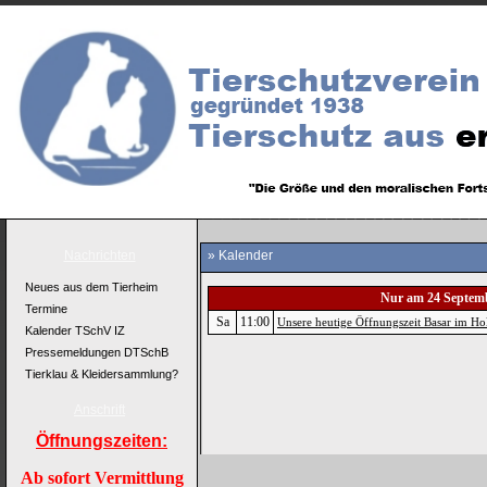
Nachrichten
» Kalender
Neues aus dem Tierheim
Nur am 24 Septem
Termine
Sa
11:00
Unsere heutige Öffnungszeit Basar im Hol
Kalender TSchV IZ
Pressemeldungen DTSchB
Tierklau & Kleidersammlung?
Anschrift
Öffnungszeiten:
Ab sofort Vermittlung