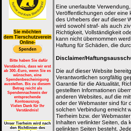
Eine unerlaubte Verwendung,
Veröffentlichungen oder ein
des Urhebers der auf dieser W
wird sowohl straf- als auch zivi
S
ie möchten
Richtigkeit, Vollständigkeit ode
dem Tierschutzverein
kann nicht übernommen werde
Online-
Haftung für Schäden, die dur
Disclaimer/Haftungsaussc
Bitte haben Sie dafür
Verständnis, dass wir erst
Die auf dieser Website bereit
ab 300.-Euro, wenn Sie es
wünschen, eine
Verantwortlichen sorgfältig g
Spendenbescheinigung
Garantie für die Aktualität, Ri
ausstellen. Bis zu diesem
Betrag reicht als
gestellten Informationen über
Spendennachweis der
anderen Websites, auf die mit
entsprechende
Kontoauszug.
oder der Webmaster sind für d
Vielen Dank für Ihr
solchen Verbindung erreicht w
Verständnis!
Tierheim bzw. der Webmaster 
Inhalten verlinkter Seiten, da 
Unser Tierheim wird nach
den Richtlinien des
gelinkten Seiten besteht. Jeder