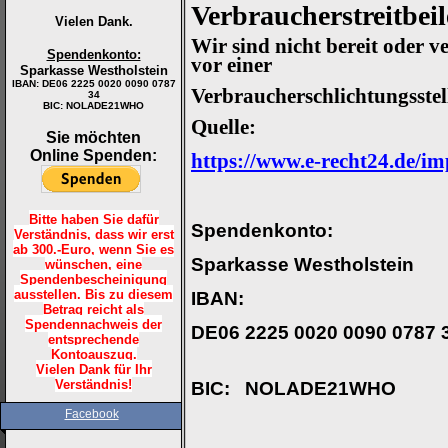
Verbraucherstreitbeil
Vielen Dank.
Wir sind nicht bereit oder v
Spendenkonto:
vor einer
Sparkasse Westholstein
IBAN:
DE06 2225 0020 0090 0787
Verbraucherschlichtungsstel
34
BIC: NOLADE21WHO
Quelle:
Sie möchten
Online Spenden:
https://www.e-recht24.de/i
Bitte haben Sie dafür
Spendenkonto
:
Verständnis, dass wir erst
ab 300.-Euro, wenn Sie es
Sparkasse Westholstein
wünschen, eine
Spendenbescheinigung
ausstellen. Bis zu diesem
IBAN:
Betrag reicht als
Spendennachweis der
DE06 2225 0020 0090 0787 
entsprechende
Kontoauszug.
Vielen Dank für Ihr
Verständnis!
BIC:
NOLADE21WHO
Facebook