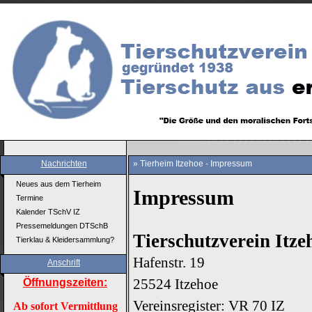
Nachrichten
» Tierheim Itzehoe - Impressum
Neues aus dem Tierheim
Impressum
Termine
Kalender TSchV IZ
Pressemeldungen DTSchB
Tierschutzverein Itze
Tierklau & Kleidersammlung?
Hafenstr. 19
Anschrift
25524 Itzehoe
Öffnungszeiten:
Vereinsregister: VR 70 IZ
Ab sofort Vermittlung