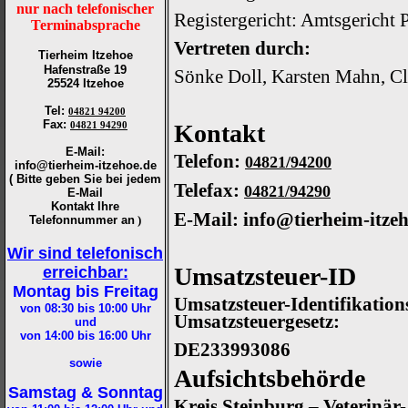
nur nach telefonischer
Registergericht: Amtsgericht 
Terminabsprache
Vertreten durch:
Tierheim Itzehoe
Hafenstraße 19
Sönke Doll, Karsten Mahn, Cl
25524 Itzehoe
Tel
:
04821 94200
Fax
:
04821 94290
Kontakt
E-Mail:
Telefon:
04821/94200
info@tierheim-itzehoe.de
( Bitte geben Sie bei jedem
Telefax:
04821/94290
E-Mail
Kontakt Ihre
E-Mail: info@tierheim-itzeh
Telefonnummer an
)
Wir sind telefonisch
Umsatzsteuer-ID
erreichbar:
Montag bis Freitag
Umsatzsteuer-Identifikati
von 08:30 bis 10:00
Uhr
Umsatzsteuergesetz:
und
von 14:00 bis 16:00
Uhr
DE233993086
sowie
Aufsichtsbehörde
Samstag & Sonntag
Kreis Steinburg – Veterinä