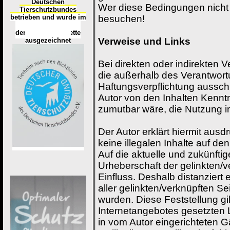
Deutschen
Wer diese Bedingungen nicht a
Tierschutzbundes
betrieben und wurde im
besuchen!
Okt
ober 2016
mit
d
er
Tierheimplakette
Verweise und Links
ausgezeichnet
Bei direkten oder indirekten 
die außerhalb des Verantwort
Haftungsverpflichtung ausschli
Autor von den Inhalten Kennt
zumutbar wäre, die Nutzung im
Der Autor erklärt hiermit aus
keine illegalen Inhalte auf d
Auf die aktuelle und zukünftig
Urheberschaft der gelinkten/ve
Einfluss. Deshalb distanziert e
aller gelinkten/verknüpften S
wurden. Diese Feststellung gil
Internetangebotes gesetzten 
in vom Autor eingerichteten 