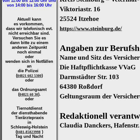
von 11:00 bis 12:00
Uhr und
von 14:00 bis 16:00
Uhr
Viktoriastr. 16
25524 Itzehoe
Aktuell kann
es vorkommen,
https://www.steinburg.de/
dass wir telefonisch evt.
nicht erreichbar sind.
Versuchen Sie es
dann bitte zu
einem
Angaben zur Berufsha
anderen Zeitpunkt
noch einmal
Name und Sitz des Versicher
oder
wenden sich in Notfällen
Die Haftpflichtkasse VVaG
an
die
Polizei
(
)
Darmstädter Str. 103
04821 602 5300
oder
64380 Roßdorf
das Ordnungsamt
(
).
04821 60 30
Geltungsraum der Versiche
oder
Tiernotdienst
der
diensthabende
Redaktionell verantw
Tierärztepraxis
in
Claudia Danckers, Hafenstr.
Schleswig-Holstein
(
)
0481-85823998
Tag und Nacht