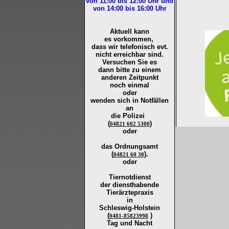
von 11:00 bis 12:00
Uhr und
von 14:00 bis 16:00
Uhr
Aktuell kann
es vorkommen,
dass wir telefonisch evt.
nicht erreichbar sind.
Versuchen Sie es
dann bitte zu
einem
anderen Zeitpunkt
noch einmal
oder
wenden sich in Notfällen
an
die
Polizei
(
)
04821 602 5300
oder
das Ordnungsamt
(
).
04821 60 30
oder
Tiernotdienst
der
diensthabende
Tierärztepraxis
in
Schleswig-Holstein
(
)
0481-85823998
Tag und Nacht