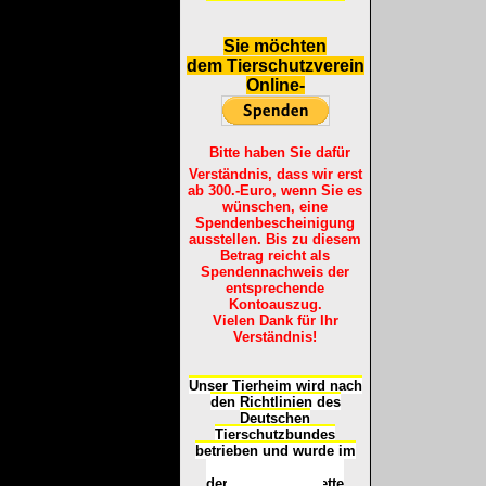
S
ie möchten
dem Tierschutzverein
Online-
Bitte haben Sie dafür
Verständnis, dass wir erst
ab 300.-Euro, wenn Sie es
wünschen, eine
Spendenbescheinigung
ausstellen. Bis zu diesem
Betrag reicht als
Spendennachweis der
entsprechende
Kontoauszug.
Vielen Dank für Ihr
Verständnis!
Unser Tierheim wird nach
den Richtlinien des
Deutschen
Tierschutzbundes
betrieben und wurde im
Okt
ober 2016
mit
d
er
Tierheimplakette