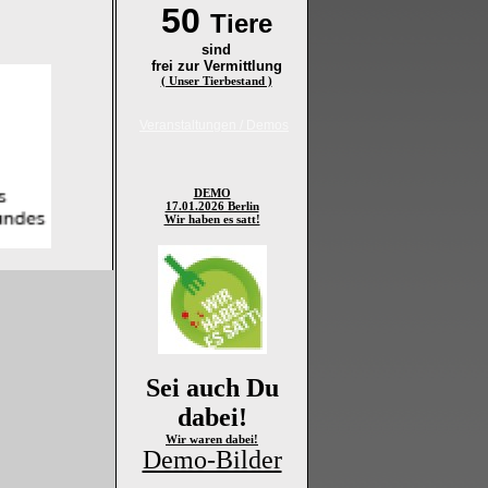
50
Tiere
sind
frei zur Vermittlung
( Unser Tierbestand )
Veranstaltungen / Demos
DEMO
17.01.2026 Berlin
Wir haben es satt!
Sei auch Du
dabei!
Wir waren dabei!
Demo-Bilder