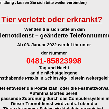
mittlung , lassen Sie sich bitte weiter verbinden)
n Tier verletzt oder erkrankt?
Wenden Sie sich bitte an den
iernotdienst – geänderte Telefonnumm
Ab 03. Januar 2022 werdet ihr unter
der Nummer
0481-85823998
Tag und Nacht
an die nächstgelegene
nsthabende Praxis in Schleswig-Holstein weitergeleit
ltet entweder die Postleitzahl oder die Festnetzvorwa
Aufenthaltsortes bereit,
e passende Zuordnung durch das Computersystem mö
Dieser Tiernotdienst wird zentral über die
Tierärztekammer Schleswig-Holstein organisiert.