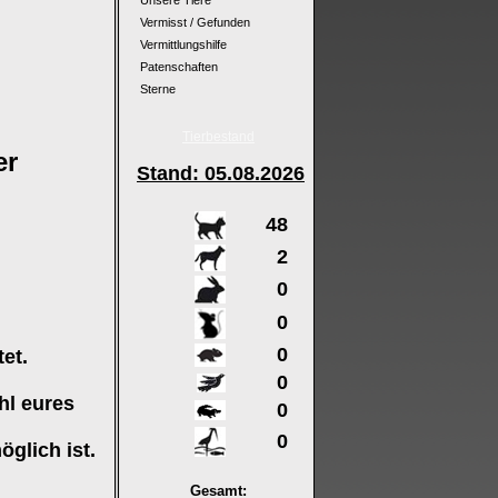
Unsere Tiere
Vermisst / Gefunden
Vermittlungshilfe
Patenschaften
Sterne
Tierbestand
er
Stand: 05
.08.2026
48
2
0
0
0
et.
0
hl eures
0
0
glich ist.
Gesamt: