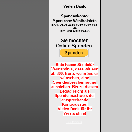
Vielen Dank.
Spendenkonto:
Sparkasse Westholstein
IBAN:
DE06 2225 0020 0090 0787
34
BIC: NOLADE21WHO
Sie möchten
Online Spenden:
Bitte haben Sie dafür
Verständnis, dass wir erst
ab 300.-Euro, wenn Sie es
wünschen, eine
Spendenbescheinigung
ausstellen. Bis zu diesem
Betrag reicht als
Spendennachweis der
entsprechende
Kontoauszug.
Vielen Dank für Ihr
Verständnis!
Facebook