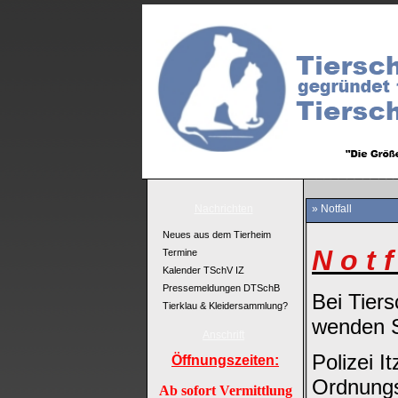
Nachrichten
» Notfall
Neues aus dem Tierheim
N o t f
Termine
Kalender TSchV IZ
Pressemeldungen DTSchB
Bei Tiers
Tierklau & Kleidersammlung?
wenden S
Anschrift
Polizei I
Öffnungszeiten:
Ordnungs
Ab sofort Vermittlung