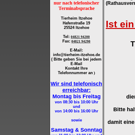
nur nach telefonischer
(
Rathausv
er
Terminabsprache
Tierheim Itzehoe
Ist ei
Hafenstraße 19
25524 Itzehoe
Tel
:
04821 94200
Fax
:
04821 94290
T
E-Mail:
info@tierheim-itzehoe.de
( Bitte geben Sie bei jedem
E-Mail
Kontakt Ihre
Telefonnummer an
)
Wir sind telefonisch
erreichbar:
Montag bis Freitag
die
von 08:30 bis 10:00
Uhr
und
Bitte ha
von 14:00 bis 16:00
Uhr
sowie
damit ein
Samstag & Sonntag