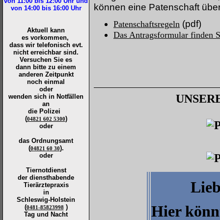
von 11:00 bis 12:00
Uhr und
können eine Patenschaft üb
von 14:00 bis 16:00
Uhr
(pdf)
Patenschaftsregeln
Aktuell kann
Das Antragsformular finden S
es vorkommen,
dass wir telefonisch evt.
nicht erreichbar sind.
Versuchen Sie es
dann bitte zu
einem
anderen Zeitpunkt
noch einmal
oder
UNSER
wenden sich in Notfällen
an
die
Polizei
(
)
04821 602 5300
oder
das Ordnungsamt
(
).
04821 60 30
oder
Tiernotdienst
der
diensthabende
Lieb
Tierärztepraxis
in
Schleswig-Holstein
Hier könn
(
)
0481-85823998
Tag und Nacht