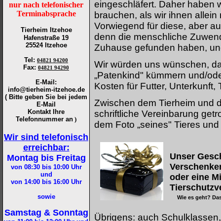
eingeschläfert. Daher haben 
nur nach telefonischer
Terminabsprache
brauchen, als wir ihnen allei
Vorwiegend für diese, aber au
Tierheim Itzehoe
denn die menschliche Zuwendun
Hafenstraße 19
25524 Itzehoe
Zuhause gefunden haben, une
Tel
:
04821 94200
Wir würden uns wünschen, das
Fax
:
04821 94290
„Patenkind" kümmern und/od
E-Mail:
Kosten für Futter, Unterkunft, T
info@tierheim-itzehoe.de
( Bitte geben Sie bei jedem
Zwischen dem Tierheim und d
E-Mail
Kontakt Ihre
schriftliche Vereinbarung getr
Telefonnummer an
)
dem Foto „seines" Tieres und 
Wir sind telefonisch
erreichbar:
Unser Gesc
Montag bis Freitag
Verschenken
von 08:30 bis 10:00
Uhr
und
oder eine Mi
von 14:00 bis 16:00
Uhr
Tierschutzv
sowie
Wie es geht? Das
Samstag & Sonntag
Übrigens: auch Schulklassen,