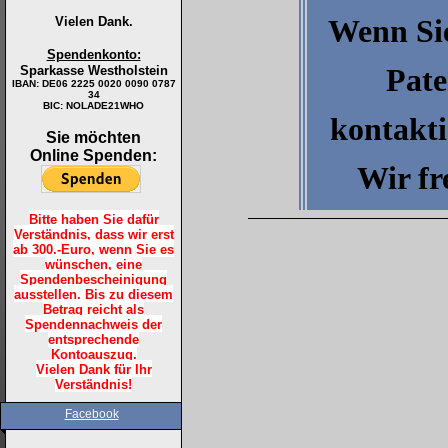
Wenn Sie
Vielen Dank.
Spendenkonto:
Pate
Sparkasse Westholstein
IBAN:
DE06 2225 0020 0090 0787
34
BIC: NOLADE21WHO
kontakti
Sie möchten
Online Spenden:
Wir fr
Bitte haben Sie dafür
Verständnis, dass wir erst
ab 300.-Euro, wenn Sie es
wünschen, eine
Spendenbescheinigung
ausstellen. Bis zu diesem
Betrag reicht als
Spendennachweis der
entsprechende
Kontoauszug.
Vielen Dank für Ihr
Verständnis!
Facebook