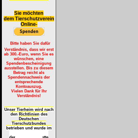
S
ie möchten
dem Tierschutzverein
Online-
Bitte haben Sie dafür
Verständnis, dass wir erst
ab 300.-Euro, wenn Sie es
wünschen, eine
Spendenbescheinigung
ausstellen. Bis zu diesem
Betrag reicht als
Spendennachweis der
entsprechende
Kontoauszug.
Vielen Dank für Ihr
Verständnis!
Unser Tierheim wird nach
den Richtlinien des
Deutschen
Tierschutzbundes
betrieben und wurde im
Okt
ober 2016
mit
d
er
Tierheimplakette