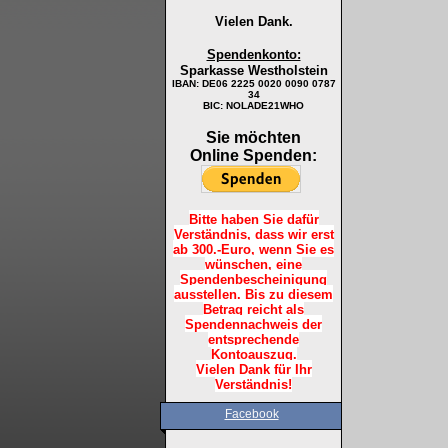
Vielen Dank.
Spendenkonto:
Sparkasse Westholstein
IBAN:
DE06 2225 0020 0090 0787
34
BIC: NOLADE21WHO
Sie möchten
Online Spenden:
Bitte haben Sie dafür
Verständnis, dass wir erst
ab 300.-Euro, wenn Sie es
wünschen, eine
Spendenbescheinigung
ausstellen. Bis zu diesem
Betrag reicht als
Spendennachweis der
entsprechende
Kontoauszug.
Vielen Dank für Ihr
Verständnis!
Facebook