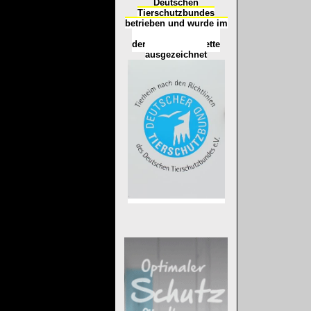
Deutschen
Tierschutzbundes
betrieben und wurde im
Okt
ober 2016
mit
d
er
Tierheimplakette
ausgezeichnet