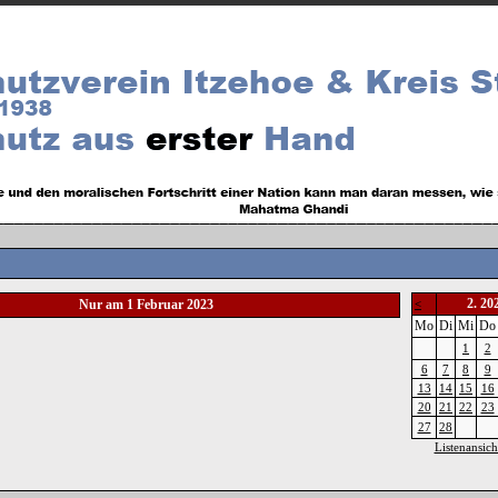
2. 20
Nur am 1 Februar 2023
<
Mo
Di
Mi
Do
1
2
6
7
8
9
13
14
15
16
20
21
22
23
27
28
Listenansich