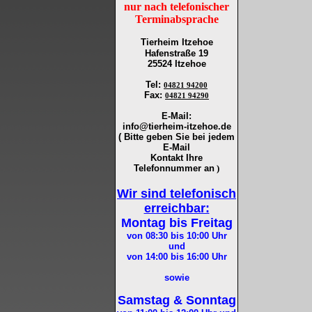
nur nach telefonischer
Terminabsprache
Tierheim Itzehoe
Hafenstraße 19
25524 Itzehoe
Tel
:
04821 94200
Fax
:
04821 94290
E-Mail:
info@tierheim-itzehoe.de
( Bitte geben Sie bei jedem
E-Mail
Kontakt Ihre
Telefonnummer an
)
Wir sind telefonisch
erreichbar:
Montag bis Freitag
von 08:30 bis 10:00
Uhr
und
von 14:00 bis 16:00
Uhr
sowie
Samstag & Sonntag