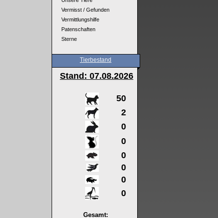
Unsere Tiere
Vermisst / Gefunden
Vermittlungshilfe
Patenschaften
Sterne
Tierbestand
Stand: 07
.08.2026
50
2
0
0
0
0
0
0
Gesamt: