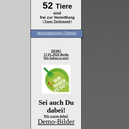
52
Tiere
sind
frei zur Vermittlung
( Unser Tierbestand )
Veranstaltungen / Demos
DEMO
17.01.2026 Berlin
Wir haben es satt!
Sei auch Du
dabei!
Wir waren dabei!
Demo-Bilder