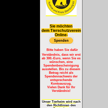
S
ie möchten
dem Tierschutzverein
Online-
Bitte haben Sie dafür
Verständnis, dass wir erst
ab 300.-Euro, wenn Sie es
wünschen, eine
Spendenbescheinigung
ausstellen. Bis zu diesem
Betrag reicht als
Spendennachweis der
entsprechende
Kontoauszug.
Vielen Dank für Ihr
Verständnis!
Unser Tierheim wird nach
den Richtlinien des