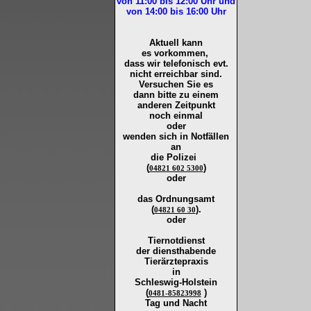
von 11:00 bis 12:00
Uhr und
von 14:00 bis 16:00
Uhr
Aktuell kann
es vorkommen,
dass wir telefonisch evt.
nicht erreichbar sind.
Versuchen Sie es
dann bitte zu
einem
anderen Zeitpunkt
noch einmal
oder
wenden sich in Notfällen
an
die
Polizei
(
)
04821 602 5300
oder
das Ordnungsamt
(
).
04821 60 30
oder
Tiernotdienst
der
diensthabende
Tierärztepraxis
in
Schleswig-Holstein
(
)
0481-85823998
Tag und Nacht