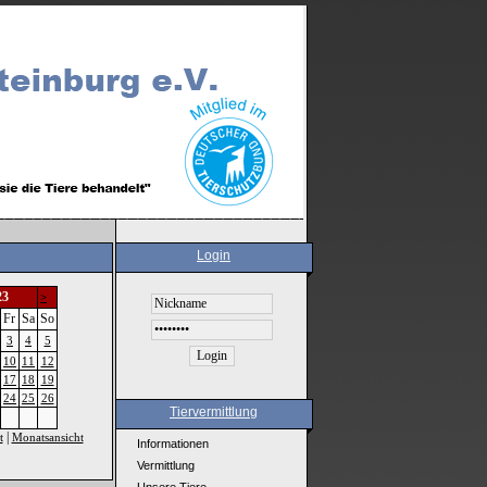
Login
23
>
Fr
Sa
So
3
4
5
10
11
12
17
18
19
24
25
26
Tiervermittlung
|
t
Monatsansicht
Informationen
Vermittlung