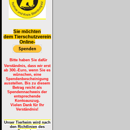
S
ie möchten
dem Tierschutzverein
Online-
Bitte haben Sie dafür
Verständnis, dass wir erst
ab 300.-Euro, wenn Sie es
wünschen, eine
Spendenbescheinigung
ausstellen. Bis zu diesem
Betrag reicht als
Spendennachweis der
entsprechende
Kontoauszug.
Vielen Dank für Ihr
Verständnis!
Unser Tierheim wird nach
den Richtlinien des