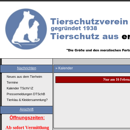
Nachrichten
» Kalender
Neues aus dem Tierheim
Nur am 16 Febru
Termine
Kalender TSchV IZ
Pressemeldungen DTSchB
Tierklau & Kleidersammlung?
Anschrift
Öffnungszeiten:
Ab sofort Vermittlung