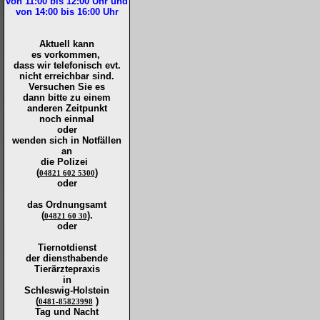
von 11:00 bis 12:00
Uhr und
von 14:00 bis 16:00
Uhr
Aktuell kann
es vorkommen,
dass wir telefonisch evt.
nicht erreichbar sind.
Versuchen Sie es
dann bitte zu
einem
anderen Zeitpunkt
noch einmal
oder
wenden sich in Notfällen
an
die
Polizei
(
)
04821 602 5300
oder
das Ordnungsamt
(
).
04821 60 30
oder
Tiernotdienst
der
diensthabende
Tierärztepraxis
in
Schleswig-Holstein
(
)
0481-85823998
Tag und Nacht