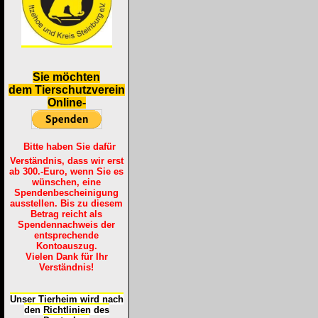
S
ie möchten
dem Tierschutzverein
Online-
Bitte haben Sie dafür
Verständnis, dass wir erst
ab 300.-Euro, wenn Sie es
wünschen, eine
Spendenbescheinigung
ausstellen. Bis zu diesem
Betrag reicht als
Spendennachweis der
entsprechende
Kontoauszug.
Vielen Dank für Ihr
Verständnis!
Unser Tierheim wird nach
den Richtlinien des