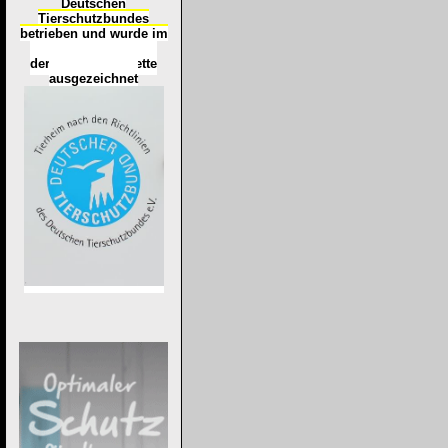
Deutschen
Tierschutzbundes
betrieben und wurde im
Okt
ober 2016
mit
d
er
Tierheimplakette
ausgezeichnet