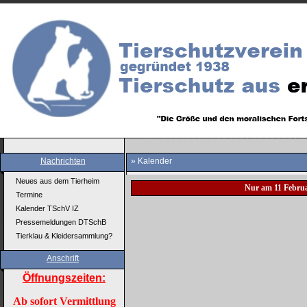
Nachrichten
» Kalender
Neues aus dem Tierheim
Nur am 11 Febru
Termine
Kalender TSchV IZ
Pressemeldungen DTSchB
Tierklau & Kleidersammlung?
Anschrift
Öffnungszeiten:
Ab sofort Vermittlung