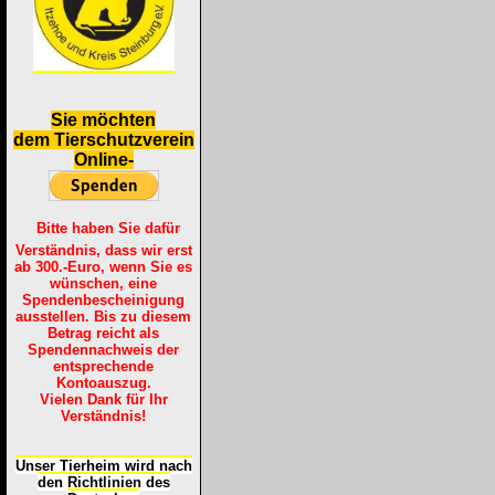
S
ie möchten
dem Tierschutzverein
Online-
Bitte haben Sie dafür
Verständnis, dass wir erst
ab 300.-Euro, wenn Sie es
wünschen, eine
Spendenbescheinigung
ausstellen. Bis zu diesem
Betrag reicht als
Spendennachweis der
entsprechende
Kontoauszug.
Vielen Dank für Ihr
Verständnis!
Unser Tierheim wird nach
den Richtlinien des