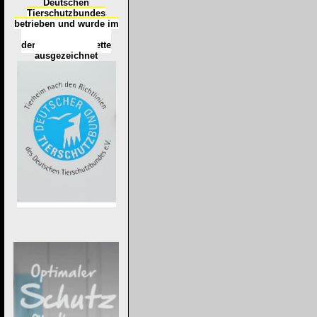
Deutschen
Tierschutzbundes
betrieben und wurde im
Okt
ober 2016
mit
d
er
Tierheimplakette
ausgezeichnet