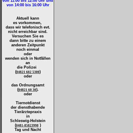
von 11:00 bis 12:00
Uhr und
von 14:00 bis 16:00
Uhr
Aktuell kann
es vorkommen,
dass wir telefonisch evt.
nicht erreichbar sind.
Versuchen Sie es
dann bitte zu
einem
anderen Zeitpunkt
noch einmal
oder
wenden sich in Notfällen
an
die
Polizei
(
)
04821 602 5300
oder
das Ordnungsamt
(
).
04821 60 30
oder
Tiernotdienst
der
diensthabende
Tierärztepraxis
in
Schleswig-Holstein
(
)
0481-85823998
Tag und Nacht