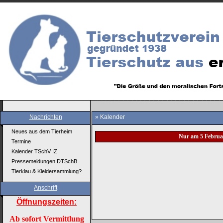
Nachrichten
» Kalender
Neues aus dem Tierheim
Nur am 5 Februa
Termine
Kalender TSchV IZ
Pressemeldungen DTSchB
Tierklau & Kleidersammlung?
Anschrift
Öffnungszeiten:
Ab sofort Vermittlung