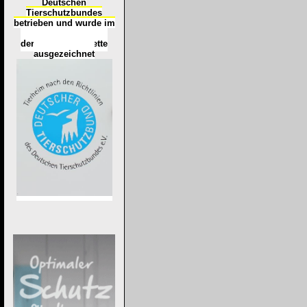
Deutschen
Tierschutzbundes
betrieben und wurde im
Okt
ober 2016
mit
d
er
Tierheimplakette
ausgezeichnet