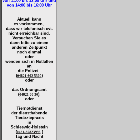
von 11:00 bis 12:00
Uhr und
von 14:00 bis 16:00
Uhr
Aktuell kann
es vorkommen,
dass wir telefonisch evt.
nicht erreichbar sind.
Versuchen Sie es
dann bitte zu
einem
anderen Zeitpunkt
noch einmal
oder
wenden sich in Notfällen
an
die
Polizei
(
)
04821 602 5300
oder
das Ordnungsamt
(
).
04821 60 30
oder
Tiernotdienst
der
diensthabende
Tierärztepraxis
in
Schleswig-Holstein
(
)
0481-85823998
Tag und Nacht