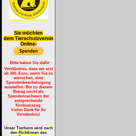
S
ie möchten
dem Tierschutzverein
Online-
Bitte haben Sie dafür
Verständnis, dass wir erst
ab 300.-Euro, wenn Sie es
wünschen, eine
Spendenbescheinigung
ausstellen. Bis zu diesem
Betrag reicht als
Spendennachweis der
entsprechende
Kontoauszug.
Vielen Dank für Ihr
Verständnis!
Unser Tierheim wird nach
den Richtlinien des