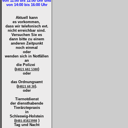
von 11:00 bis 12:00
Uhr und
von 14:00 bis 16:00
Uhr
Aktuell kann
es vorkommen,
dass wir telefonisch evt.
nicht erreichbar sind.
Versuchen Sie es
dann bitte zu
einem
anderen Zeitpunkt
noch einmal
oder
wenden sich in Notfällen
an
die
Polizei
(
)
04821 602 5300
oder
das Ordnungsamt
(
).
04821 60 30
oder
Tiernotdienst
der
diensthabende
Tierärztepraxis
in
Schleswig-Holstein
(
)
0481-85823998
Tag und Nacht