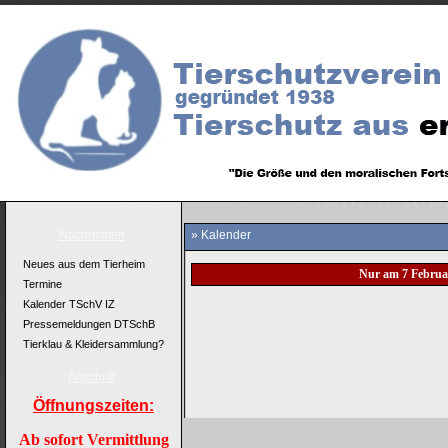
Nachrichten
» Kalender
Neues aus dem Tierheim
Nur am 7 Februa
Termine
Kalender TSchV IZ
Pressemeldungen DTSchB
Tierklau & Kleidersammlung?
Anschrift
Öffnungszeiten:
Ab sofort Vermittlung