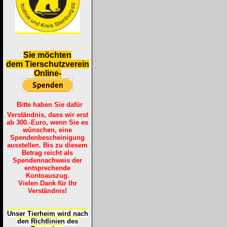
S
ie möchten
dem Tierschutzverein
Online-
Bitte haben Sie dafür
Verständnis, dass wir erst
ab 300.-Euro, wenn Sie es
wünschen, eine
Spendenbescheinigung
ausstellen. Bis zu diesem
Betrag reicht als
Spendennachweis der
entsprechende
Kontoauszug.
Vielen Dank für Ihr
Verständnis!
Unser Tierheim wird nach
den Richtlinien des