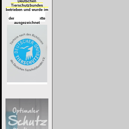
Deutschen
Tierschutzbundes
betrieben und wurde im
Okt
ober 2016
mit
d
er
Tierheimplakette
ausgezeichnet