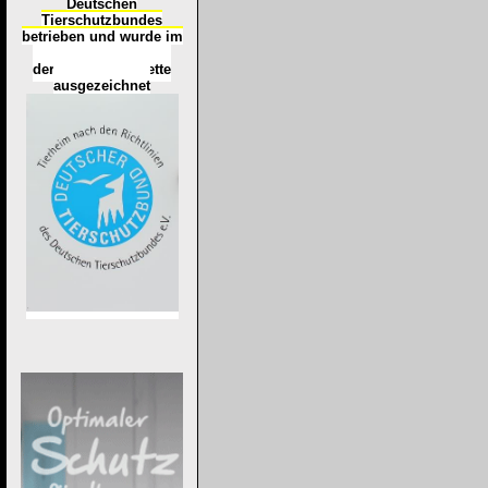
Deutschen
Tierschutzbundes
betrieben und wurde im
Okt
ober 2016
mit
d
er
Tierheimplakette
ausgezeichnet