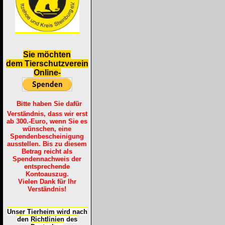
S
ie möchten
dem Tierschutzverein
Online-
Bitte haben Sie dafür
Verständnis, dass wir erst
ab 300.-Euro, wenn Sie es
wünschen, eine
Spendenbescheinigung
ausstellen. Bis zu diesem
Betrag reicht als
Spendennachweis der
entsprechende
Kontoauszug.
Vielen Dank für Ihr
Verständnis!
Unser Tierheim wird nach
den Richtlinien des