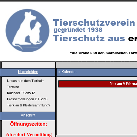
Nachrichten
» Kalender
Neues aus dem Tierheim
Nur am 9 Februa
Termine
Kalender TSchV IZ
Pressemeldungen DTSchB
Tierklau & Kleidersammlung?
Anschrift
Öffnungszeiten:
Ab sofort Vermittlung