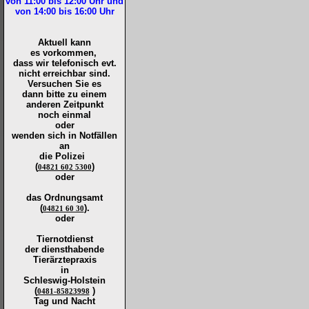
von 11:00 bis 12:00
Uhr und
von 14:00 bis 16:00
Uhr
Aktuell kann
es vorkommen,
dass wir telefonisch evt.
nicht erreichbar sind.
Versuchen Sie es
dann bitte zu
einem
anderen Zeitpunkt
noch einmal
oder
wenden sich in Notfällen
an
die
Polizei
(
)
04821 602 5300
oder
das Ordnungsamt
(
).
04821 60 30
oder
Tiernotdienst
der
diensthabende
Tierärztepraxis
in
Schleswig-Holstein
(
)
0481-85823998
Tag und Nacht